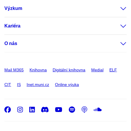
Výzkum
Kariéra
O nás
Mail M365
Knihovna
Digitální knihovna
Medial
ELF
CIT
IS
Inet.muni.cz
Online výuka
Facebook
Instagram
LinkedIn
Discord
Youtube
Spotify
Podcast
SoundC