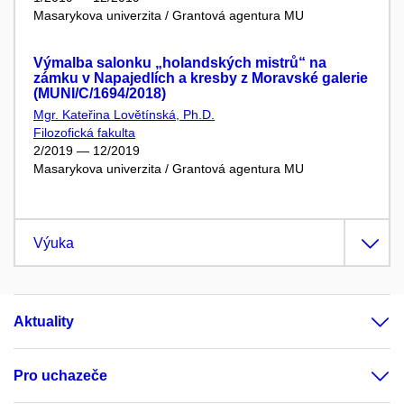
Masarykova univerzita / Grantová agentura MU
Výmalba salonku „holandských mistrů“ na
zámku v Napajedlích a kresby z Moravské galerie
(MUNI/C/1694/2018)
Mgr. Kateřina Lovětínská, Ph.D.
Filozofická fakulta
2/2019 — 12/2019
Masarykova univerzita / Grantová agentura MU
Výuka
Aktuality
Pro uchazeče