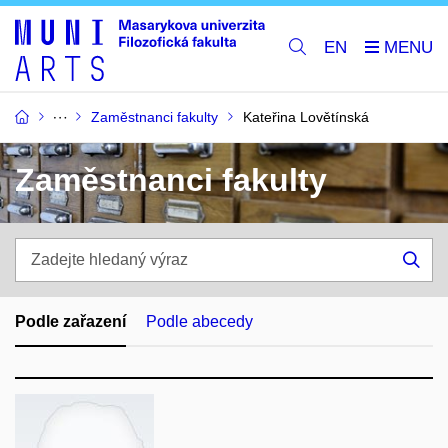
EN
Zaměstnanci fakulty
Kateřina Lovětínská
Zaměstnanci fakulty
Zadejte
hledaný
Hle
výraz
Podle zařazení
Podle abecedy