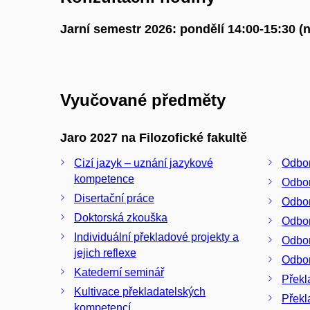
Jarní semestr 2026: pondělí 14:00-15:30 
Vyučované předměty
Jaro 2027 na Filozofické fakultě
Cizí jazyk – uznání jazykové
Odbor
kompetence
Odbor
Disertační práce
Odbor
Doktorská zkouška
Odbor
Individuální překladové projekty a
Odbor
jejich reflexe
Odbor
Katederní seminář
Překl
Kultivace překladatelských
Překla
kompetencí