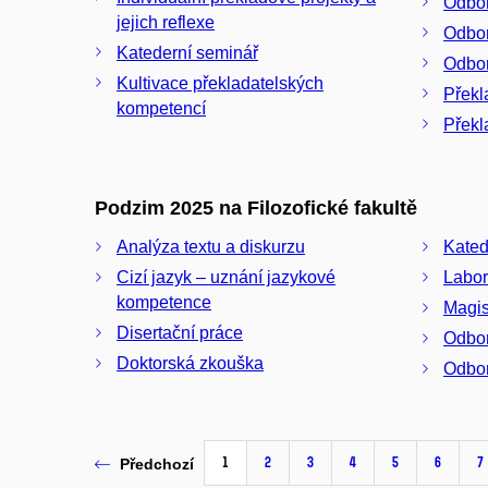
Odbor
jejich reflexe
Odbor
Katederní seminář
Odbor
Kultivace překladatelských
Překl
kompetencí
Překla
Podzim 2025 na Filozofické fakultě
Analýza textu a diskurzu
Kated
Cizí jazyk – uznání jazykové
Labor
kompetence
Magis
Disertační práce
Odbor
Doktorská zkouška
Odbor
1
2
3
4
5
6
7
Předchozí