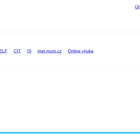
Úř
ELF
CIT
IS
Inet.muni.cz
Online výuka