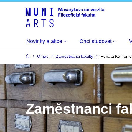
Novinky a akce
Chci studovat
O nás
Zaměstnanci fakulty
Renata Kamenic
Zaměstnanci fa