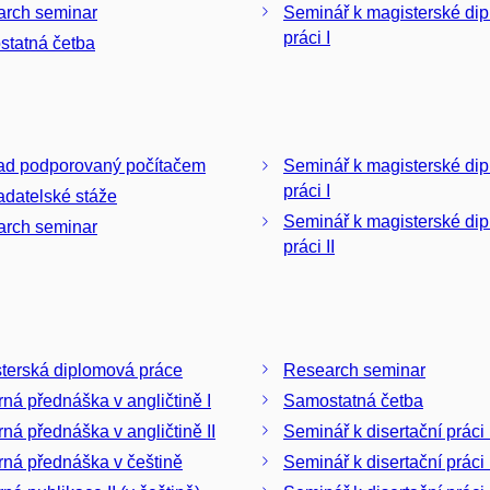
rch seminar
Seminář k magisterské di
práci I
tatná četba
ad podporovaný počítačem
Seminář k magisterské di
práci I
adatelské stáže
Seminář k magisterské di
rch seminar
práci II
terská diplomová práce
Research seminar
ná přednáška v angličtině I
Samostatná četba
ná přednáška v angličtině II
Seminář k disertační práci 
ná přednáška v češtině
Seminář k disertační práci 