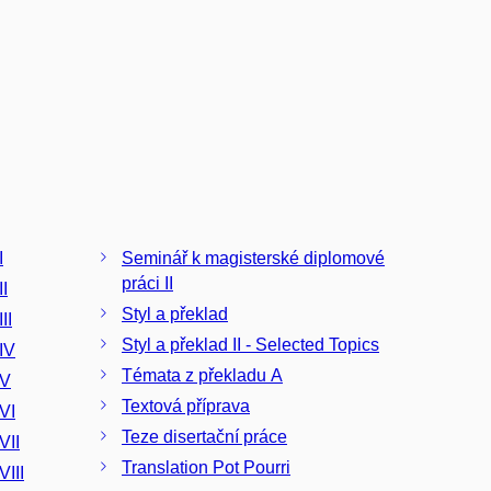
I
Seminář k magisterské diplomové
práci II
II
Styl a překlad
II
Styl a překlad II - Selected Topics
IV
Témata z překladu A
 V
Textová příprava
VI
Teze disertační práce
VII
Translation Pot Pourri
VIII