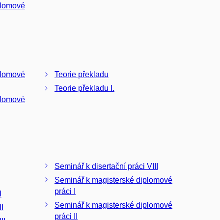
plomové
plomové
Teorie překladu
Teorie překladu I.
plomové
Seminář k disertační práci VIII
Seminář k magisterské diplomové
práci I
I
Seminář k magisterské diplomové
II
práci II