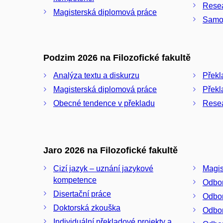
Resea
Magisterská diplomová práce
Samos
Podzim 2026 na Filozofické fakultě
Analýza textu a diskurzu
Překl
Magisterská diplomová práce
Překl
Obecné tendence v překladu
Resea
Jaro 2026 na Filozofické fakultě
Cizí jazyk – uznání jazykové
Magis
kompetence
Odbor
Disertační práce
Odbor
Doktorská zkouška
Odbor
Individuální překladové projekty a