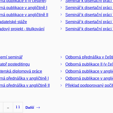
ná publikace II (v češtině)
Seminář k disertační práci I
ná publikace v angličtině I
Seminář k disertační práci 
ná publikace v angličtině II
Seminář k disertační práci
adatelské stáže
Seminář k disertační práci 
dový projekt - titulkování
Seminář k disertační práci 
erní seminář
Odborná přednáška v češt
atoř posteditingu
Odborná publikace II (v češ
terská diplomová práce
Odborná publikace v anglič
ná přednáška v angličtině I
Odborná publikace v anglič
ná přednáška v angličtině II
Překlad podporovaný poč
…
11
Další