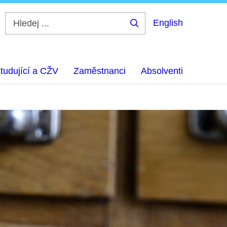
English
Hledej
...
tudující a CŽV
Zaměstnanci
Absolventi