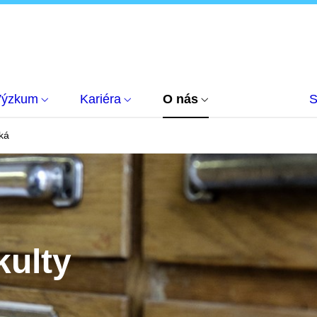
Výzkum
Kariéra
O nás
S
ká
kulty