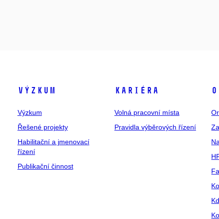
Výzkum
Kariéra
O
Výzkum
Volná pracovní místa
Or
Řešené projekty
Pravidla výběrových řízení
Za
Habilitační a jmenovací
Na
řízení
HR
Publikační činnost
Fa
Ko
Kd
Ko