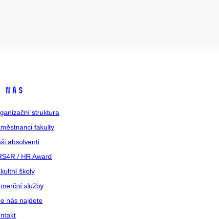
 nás
ganizační struktura
městnanci fakulty
ši absolventi
S4R / HR Award
kultní školy
merční služby
e nás najdete
ntakt