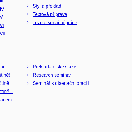
II
Styl a překlad
IV
Textová příprava
 V
Teze disertační práce
VI
VII
ině
Překladatelské stáže
tině)
Research seminar
tině I
Seminář k disertační práci I
tině II
ítačem