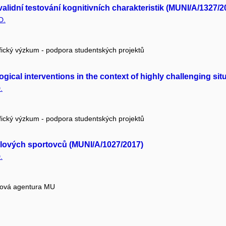
 validní testování kognitivních charakteristik (MUNI/A/1327/2
D.
fický výzkum - podpora studentských projektů
gical interventions in the context of highly challenging si
.
fický výzkum - podpora studentských projektů
olových sportovců (MUNI/A/1027/2017)
.
tová agentura MU