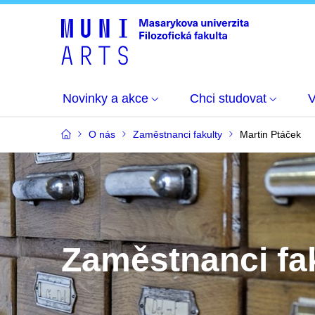
Novinky a akce
Chci studovat
O nás
Zaměstnanci fakulty
Martin Ptáček
Zaměstnanci fa