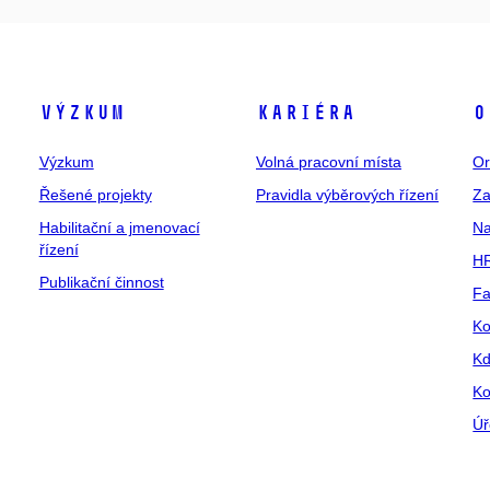
Výzkum
Kariéra
O
Výzkum
Volná pracovní místa
Or
Řešené projekty
Pravidla výběrových řízení
Za
Habilitační a jmenovací
Na
řízení
HR
Publikační činnost
Fa
Ko
Kd
Ko
Úř