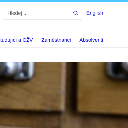
English
Hledej
...
tudující a CŽV
Zaměstnanci
Absolventi