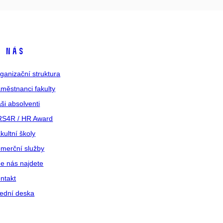
 nás
ganizační struktura
městnanci fakulty
ši absolventi
S4R / HR Award
kultní školy
merční služby
e nás najdete
ntakt
ední deska