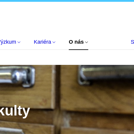
Výzkum
Kariéra
O nás
S
kulty