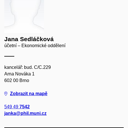
Jana Sedláčková
účetní – Ekonomické oddělení
kancelář: bud. C/C.229
Arna Nováka 1
602 00 Brno
Zobrazit na mapě
549 49
7542
janka@phil.muni.cz