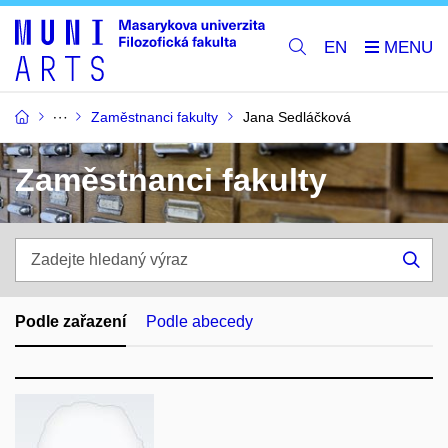
EN
Zaměstnanci fakulty
Jana Sedláčková
Zaměstnanci fakulty
Zadejte
hledaný
Hle
výraz
Podle zařazení
Podle abecedy