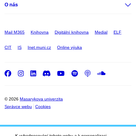
O nás
Mail M365
Knihovna
Digitální knihovna
Medial
ELF
CIT
IS
Inet.muni.cz
Online výuka
Facebook
Instagram
LinkedIn
Discord
Youtube
Spotify
Podcast
SoundC
© 2026
Masarykova univerzita
Správce webu
Cookies
K vyhodnocování tohoto webu a k personalizaci