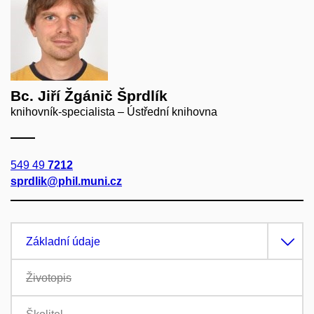
Bc. Jiří Žgánič Šprdlík
knihovník-specialista – Ústřední knihovna
549 49
7212
sprdlik@phil.muni.cz
Základní údaje
Životopis