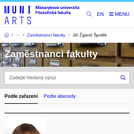
EN
Zaměstnanci fakulty
Jiří Žgánič Šprdlík
Zaměstnanci fakulty
Zadejte
hledaný
Hle
výraz
Podle zařazení
Podle abecedy