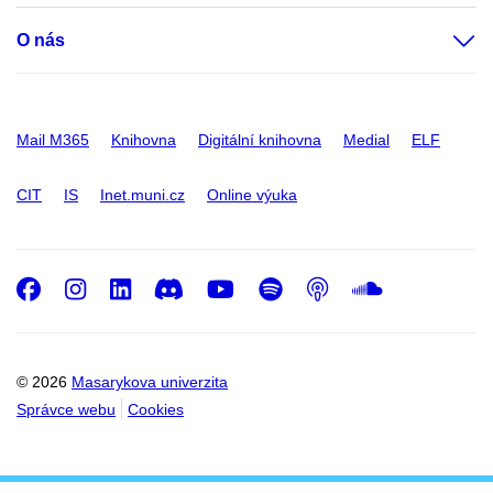
O nás
Mail M365
Knihovna
Digitální knihovna
Medial
ELF
CIT
IS
Inet.muni.cz
Online výuka
Facebook
Instagram
LinkedIn
Discord
Youtube
Spotify
Podcast
SoundC
© 2026
Masarykova univerzita
Správce webu
Cookies