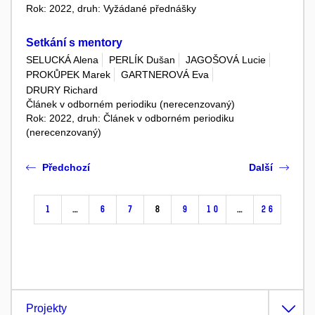
Rok: 2022, druh: Vyžádané přednášky
Setkání s mentory
SELUCKÁ Alena
PERLÍK Dušan
JAGOŠOVÁ Lucie
PROKŮPEK Marek
GARTNEROVÁ Eva
DRURY Richard
Článek v odborném periodiku (nerecenzovaný)
Rok: 2022, druh: Článek v odborném periodiku
(nerecenzovaný)
Předchozí
Další
1
…
6
7
8
9
10
…
26
Projekty