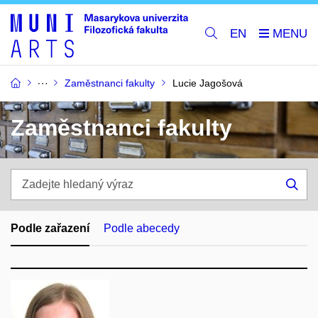
EN
Zaměstnanci fakulty
Lucie Jagošová
Zaměstnanci fakulty
Zadejte
hledaný
Hle
výraz
Podle zařazení
Podle abecedy