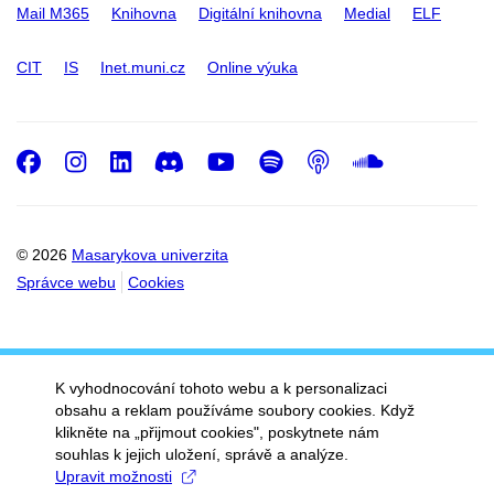
Mail M365
Knihovna
Digitální knihovna
Medial
ELF
CIT
IS
Inet.muni.cz
Online výuka
Facebook
Instagram
LinkedIn
Discord
Youtube
Spotify
Podcast
SoundC
© 2026
Masarykova univerzita
Správce webu
Cookies
K vyhodnocování tohoto webu a k personalizaci
obsahu a reklam používáme soubory cookies. Když
klikněte na „přijmout cookies", poskytnete nám
souhlas k jejich uložení, správě a analýze.
Upravit možnosti