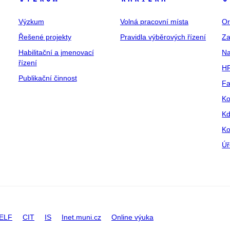
Výzkum
Volná pracovní místa
Or
Řešené projekty
Pravidla výběrových řízení
Za
Habilitační a jmenovací
Na
řízení
HR
Publikační činnost
Fa
Ko
Kd
Ko
Úř
ELF
CIT
IS
Inet.muni.cz
Online výuka