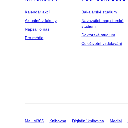
Kalendář akcí
Bakalářské studium
Aktuálně z fakulty
Navazující magisterské
studium
Napsali o nás
Doktorské studium
Pro média
Celoživotní vzdělávání
Mail M365
Knihovna
Digitální knihovna
Medial