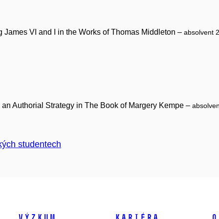
 James VI and I in the Works of Thomas Middleton –
absolvent 
s an Authorial Strategy in The Book of Margery Kempe –
absolve
kých studentech
Výzkum
Kariéra
O