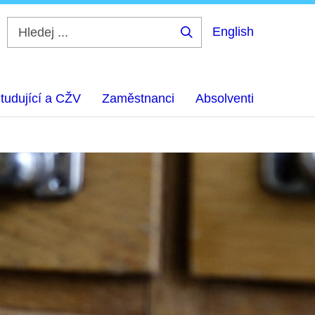
English
Hledej
...
tudující a CŽV
Zaměstnanci
Absolventi