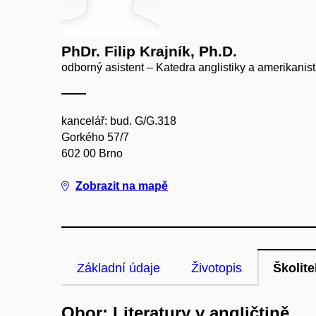
PhDr. Filip Krajník, Ph.D.
odborný asistent – Katedra anglistiky a amerikanist
kancelář: bud. G/G.318
Gorkého 57/7
602 00 Brno
Zobrazit na mapě
Základní údaje
Životopis
Školite
Obor: Literatury v angličtině