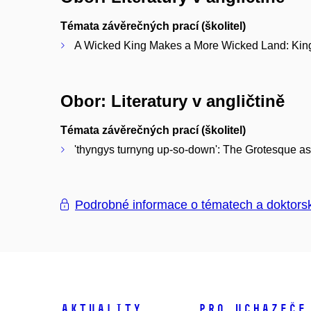
Témata závěrečných prací (školitel)
A Wicked King Makes a More Wicked Land: King
Obor: Literatury v angličtině
Témata závěrečných prací (školitel)
'thyngys turnyng up-so-down': The Grotesque a
Podrobné informace o tématech a doktors
Aktuality
Pro uchazeče