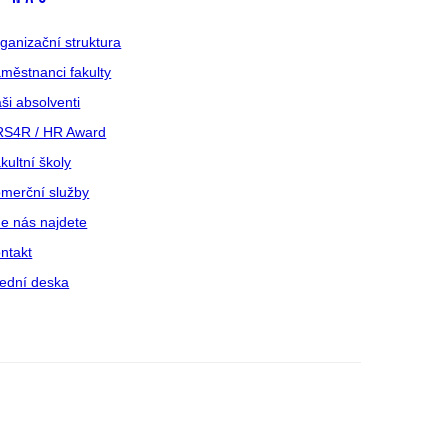
ganizační struktura
městnanci fakulty
ši absolventi
S4R / HR Award
kultní školy
merční služby
e nás najdete
ntakt
ední deska