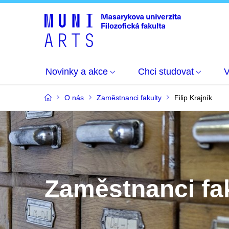
Novinky a akce
Chci studovat
O nás
Zaměstnanci fakulty
Filip Krajník
Zaměstnanci fa