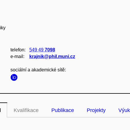
iky
telefon:
549 49
7098
e‑mail:
krajnik@phil.muni.cz
sociální a akademické sítě:
l
Kvalifikace
Publikace
Projekty
Výuk