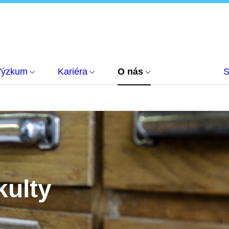
Výzkum
Kariéra
O nás
S
kulty