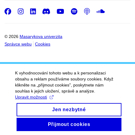
Facebook
Instagram
LinkedIn
Discord
Youtube
Spotify
Podcast
SoundC
© 2026
Masarykova univerzita
Správce webu
Cookies
K vyhodnocování tohoto webu a k personalizaci
obsahu a reklam používáme soubory cookies. Když
klikněte na „přijmout cookies", poskytnete nám
souhlas k jejich uložení, správě a analýze.
Upravit možnosti
Jen nezbytné
Přijmout cookies