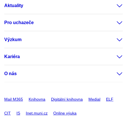
Aktuality
Pro uchazeče
Výzkum
Kariéra
O nás
Mail M365
Knihovna
Digitální knihovna
Medial
ELF
CIT
IS
Inet.muni.cz
Online výuka