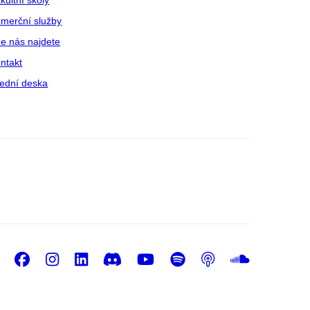
merční služby
e nás najdete
ntakt
ední deska
Facebook
Instagram
LinkedIn
Discord
Youtube
Spotify
Podcast
Sound