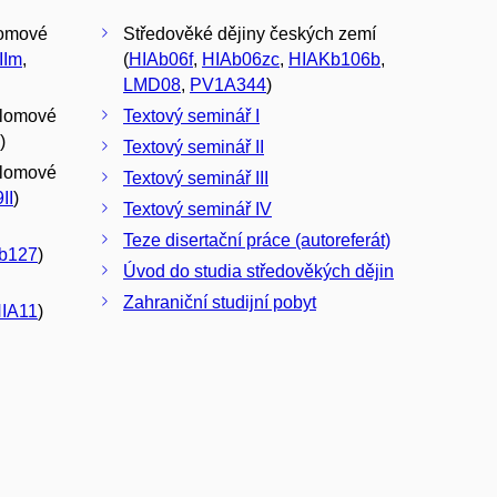
lomové
Středověké dějiny českých zemí
IIm
,
(
HIAb06f
,
HIAb06zc
,
HIAKb106b
,
LMD08
,
PV1A344
)
plomové
Textový seminář I
)
Textový seminář II
plomové
Textový seminář III
II
)
Textový seminář IV
Teze disertační práce (autoreferát)
b127
)
Úvod do studia středověkých dějin
Zahraniční studijní pobyt
IA11
)