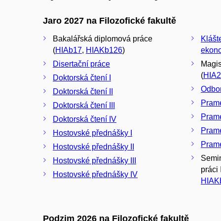
Jaro 2027 na Filozofické fakultě
Bakalářská diplomová práce
Klášte
(
HIAb17
,
HIAKb126
)
ekon
Disertační práce
Magis
(
HIA2
Doktorská čtení I
Odbor
Doktorská čtení II
Prame
Doktorská čtení III
Prame
Doktorská čtení IV
Prame
Hostovské přednášky I
Prame
Hostovské přednášky II
Semin
Hostovské přednášky III
práci I
Hostovské přednášky IV
HIAK
Podzim 2026 na Filozofické fakultě