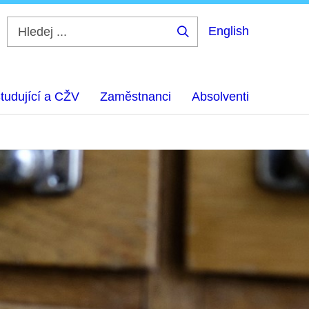
English
Hledej
...
tudující a CŽV
Zaměstnanci
Absolventi