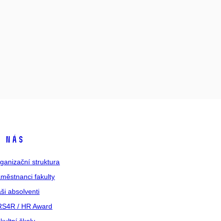
 nás
ganizační struktura
městnanci fakulty
ši absolventi
S4R / HR Award
kultní školy