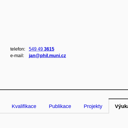
telefon:
549 49
3615
e‑mail:
jan@phil.muni.cz
Kvalifikace
Publikace
Projekty
Výuk