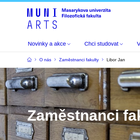
Novinky a akce
Chci studovat
O nás
Zaměstnanci fakulty
Libor Jan
Zaměstnanci fa