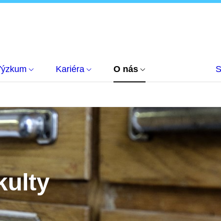
Výzkum
Kariéra
O nás
S
kulty