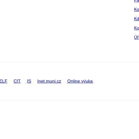
Ko
Kd
Ko
Úř
ELF
CIT
IS
Inet.muni.cz
Online výuka