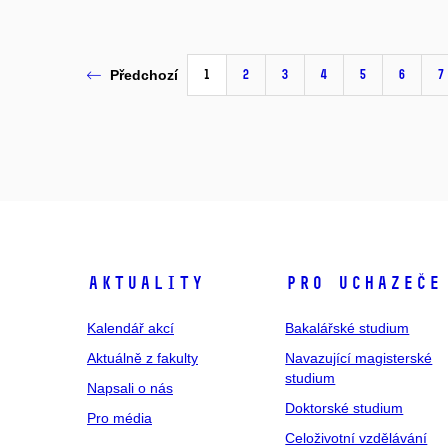
1
2
3
4
5
6
7
Předchozí
Aktuality
Pro uchazeče
Kalendář akcí
Bakalářské studium
Aktuálně z fakulty
Navazující magisterské
studium
Napsali o nás
Doktorské studium
Pro média
Celoživotní vzdělávání