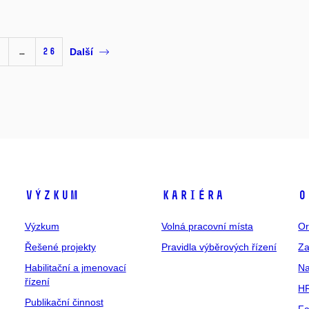
…
26
Další
Výzkum
Kariéra
O
Výzkum
Volná pracovní místa
Or
Řešené projekty
Pravidla výběrových řízení
Za
Habilitační a jmenovací
Na
řízení
HR
Publikační činnost
Fa