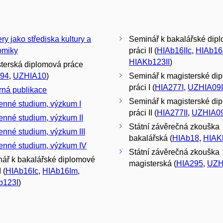
ry jako střediska kultury a
Seminář k bakalářské dip
omiky
práci II (
HIAb16IIc
,
HIAb16
HIAKb123II
)
terská diplomová práce
94
,
UZHIA10
)
Seminář k magisterské di
práci I (
HIA277I
,
UZHIA09I
ná publikace
Seminář k magisterské di
nné studium, výzkum I
práci II (
HIA277II
,
UZHIA09
nné studium, výzkum II
Státní závěrečná zkouška
nné studium, výzkum III
bakalářská (
HIAb18
,
HIAK
nné studium, výzkum IV
Státní závěrečná zkouška
ář k bakalářské diplomové
magisterská (
HIA295
,
UZH
 (
HIAb16Ic
,
HIAb16Im
,
b123I
)