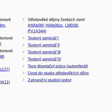
lomové
Středověké dějiny českých zemí
IIm
,
(
HIAb06f
,
HIAb06zc
,
LMD08
,
PV1A344
)
plomové
Textový seminář I
)
Textový seminář II
plomové
Textový seminář III
II
)
Textový seminář IV
Teze disertační práce (autoreferát)
b127
)
Úvod do studia středověkých dějin
Zahraniční studijní pobyt
IA11
)