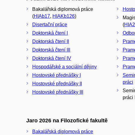
Bakalářská diplomová práce
Hosto
(
HIAb17
,
HIAKb126
)
Magis
Disertační práce
(
HIA2
Doktorská čtení I
Odbor
Doktorská čtení II
Prame
Doktorská čtení III
Prame
Doktorská čtení IV
Prame
Hospodářské a sociální dějiny
Prame
Hostovské přednášky I
Semin
práci
Hostovské přednášky II
Semin
Hostovské přednášky III
práci I
Jaro 2026 na Filozofické fakultě
Bakalářská diplomová práce