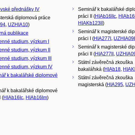
vské přednášky IV
Seminář k bakalářské dip
práci II (
HIAb16IIc
,
HIAb16
terská diplomová práce
HIAKb123II
)
94
,
UZHIA10
)
Seminář k magisterské di
ná publikace
práci I (
HIA277I
,
UZHIA09I
nné studium, výzkum I
Seminář k magisterské di
nné studium, výzkum II
práci II (
HIA277II
,
UZHIA09
nné studium, výzkum III
Státní závěrečná zkouška
nné studium, výzkum IV
bakalářská (
HIAb18
,
HIAK
ář k bakalářské diplomové
Státní závěrečná zkouška
magisterská (
HIA295
,
UZH
ář k bakalářské diplomové
 (
HIAb16Ic
,
HIAb16Im
)