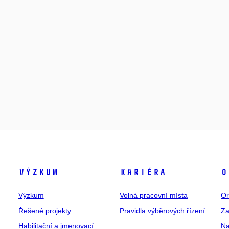
Výzkum
Kariéra
O
Výzkum
Volná pracovní místa
Or
Řešené projekty
Pravidla výběrových řízení
Za
Habilitační a jmenovací
Na