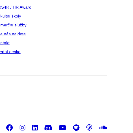
S4R / HR Award
kultní školy
merční služby
e nás najdete
ntakt
ední deska
Facebook
Instagram
LinkedIn
Discord
Youtube
Spotify
Podcast
Sound