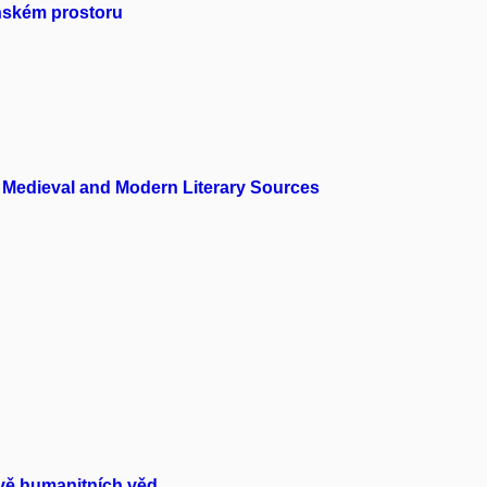
inském prostoru
 Medieval and Modern Literary Sources
ivě humanitních věd