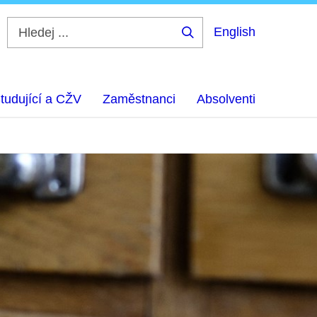
English
Hledej
...
tudující a CŽV
Zaměstnanci
Absolventi