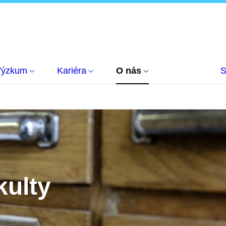
Výzkum
Kariéra
O nás
S
kulty