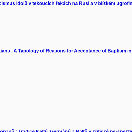
cismus idolů v tekoucích řekách na Rusi a v blízkém ugrof
ns : A Typology of Reasons for Acceptance of Baptism in
panů : Tradice Keltů, Germánů a Baltů v kritické perspekt