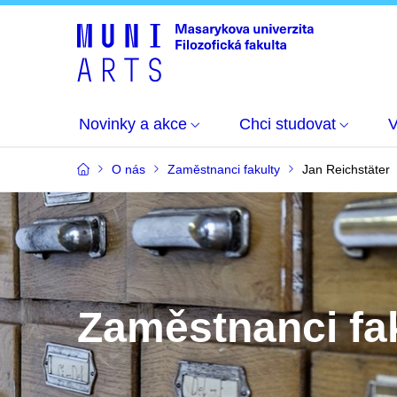
Novinky a akce
Chci studovat
O nás
Zaměstnanci fakulty
Jan Reichstäter
Zaměstnanci fa