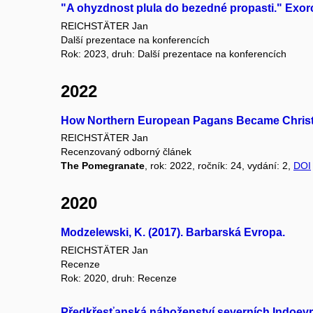
"A ohyzdnost plula do bezedné propasti." Exor
REICHSTÄTER Jan
Další prezentace na konferencích
Rok: 2023, druh: Další prezentace na konferencích
2022
How Northern European Pagans Became Christia
REICHSTÄTER Jan
Recenzovaný odborný článek
The Pomegranate
, rok: 2022, ročník: 24, vydání: 2,
DOI
2020
Modzelewski, K. (2017). Barbarská Evropa.
REICHSTÄTER Jan
Recenze
Rok: 2020, druh: Recenze
Předkřesťanská náboženství severních Indoevro