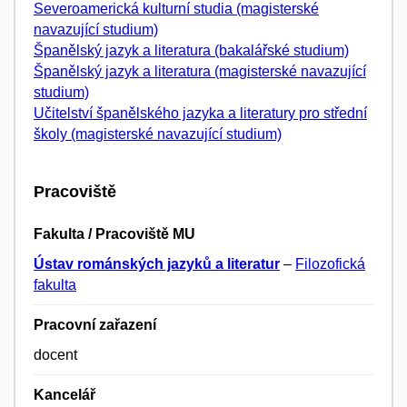
Severoamerická kulturní studia (magisterské
navazující studium)
Španělský jazyk a literatura (bakalářské studium)
Španělský jazyk a literatura (magisterské navazující
studium)
Učitelství španělského jazyka a literatury pro střední
školy (magisterské navazující studium)
Pracoviště
Fakulta / Pracoviště MU
Ústav románských jazyků a literatur
–
Filozofická
fakulta
Pracovní zařazení
docent
Kancelář