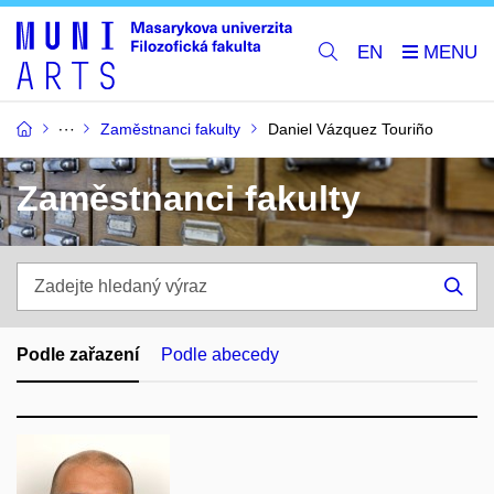
EN
Zaměstnanci fakulty
Daniel Vázquez Touriño
Zaměstnanci fakulty
Zadejte
hledaný
Hle
výraz
Podle zařazení
Podle abecedy