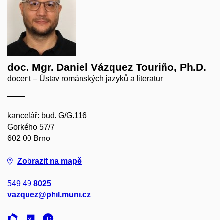
doc. Mgr. Daniel Vázquez Touriño, Ph.D.
docent – Ústav románských jazyků a literatur
kancelář: bud. G/G.116
Gorkého 57/7
602 00 Brno
Zobrazit na mapě
549 49
8025
vazquez@phil.muni.cz