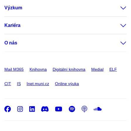
Výzkum
Kariéra
O nás
Mail M365
Knihovna
Digitální knihovna
Medial
ELF
CIT
IS
Inet.muni.cz
Online výuka
Facebook
Instagram
LinkedIn
Discord
Youtube
Spotify
Podcast
SoundC