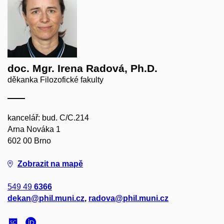
doc. Mgr. Irena Radová, Ph.D.
děkanka Filozofické fakulty
kancelář: bud. C/C.214
Arna Nováka 1
602 00 Brno
Zobrazit na mapě
549 49
6366
dekan@phil.muni.cz
,
radova@phil.muni.cz