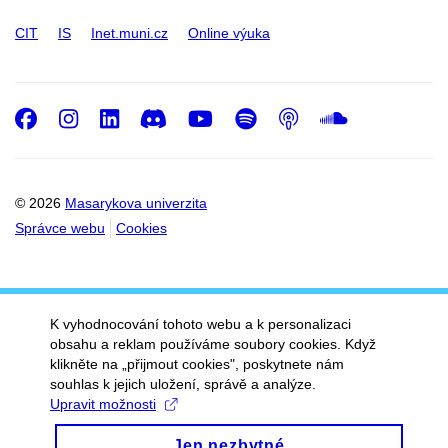
CIT
IS
Inet.muni.cz
Online výuka
Facebook
Instagram
LinkedIn
Discord
Youtube
Spotify
Podcast
SoundC
© 2026
Masarykova univerzita
Správce webu
Cookies
K vyhodnocování tohoto webu a k personalizaci
obsahu a reklam používáme soubory cookies. Když
klikněte na „přijmout cookies", poskytnete nám
souhlas k jejich uložení, správě a analýze.
Upravit možnosti
Jen nezbytné