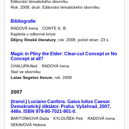
Editorství tématického sborníku
Rok: 2008, druh: Editorství tématického sborníku
Bibliografie
RADOVÁ Irena
CONTE G. B.
Kapitola v odborné knize
Dějiny římské literatury
, rok: 2008, počet stran: 23 s.
Magic in Pliny the Elder: Clear-cut Concept or No
Concept at all?
CHALUPA Aleš
RADOVÁ Irena
Stať ve sborníku
Latae Segetes Iterum
, rok: 2008
2007
(transl.) Luciano Canfora: Gaius Iulius Caesar.
Demokratický diktátor. Praha: Vyšehrad, 2007,
448s. ISBN 978-80-7021-901-0.
BARTOŇKOVÁ Daša
KYLOUŠEK Petr
RADOVÁ Irena
SEKAVOVÁ Helena