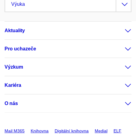
Výuka
Aktuality
Pro uchazeče
Výzkum
Kariéra
O nás
Mail M365
Knihovna
Digitální knihovna
Medial
ELF