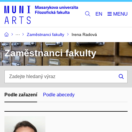
EN
Zaměstnanci fakulty
Irena Radová
Zaměstnanci fakulty
Zadejte
hledaný
Hle
výraz
Podle zařazení
Podle abecedy