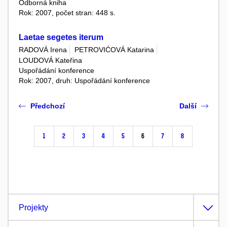
Odborná kniha
Rok: 2007, počet stran: 448 s.
Laetae segetes iterum
RADOVÁ Irena
PETROVIĆOVÁ Katarina
LOUDOVÁ Kateřina
Uspořádání konference
Rok: 2007, druh: Uspořádání konference
Předchozí
Další
1
2
3
4
5
6
7
8
Projekty