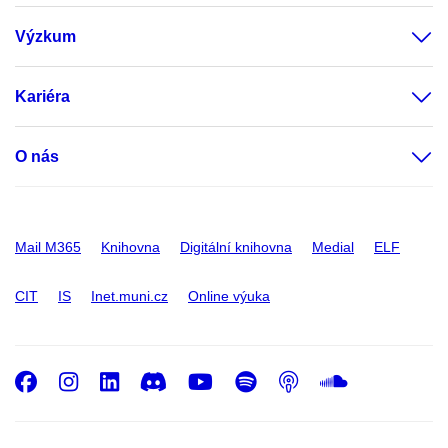
Výzkum
Kariéra
O nás
Mail M365
Knihovna
Digitální knihovna
Medial
ELF
CIT
IS
Inet.muni.cz
Online výuka
Facebook
Instagram
LinkedIn
Discord
Youtube
Spotify
Podcast
SoundC