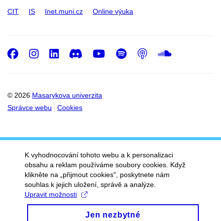
CIT
IS
Inet.muni.cz
Online výuka
Facebook
Instagram
LinkedIn
Discord
Youtube
Spotify
Podcast
SoundC
© 2026
Masarykova univerzita
Správce webu
Cookies
K vyhodnocování tohoto webu a k personalizaci
obsahu a reklam používáme soubory cookies. Když
klikněte na „přijmout cookies", poskytnete nám
souhlas k jejich uložení, správě a analýze.
Upravit možnosti
Jen nezbytné