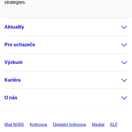
strategies.
Aktuality
Pro uchazeče
Výzkum
Kariéra
O nás
Mail M365
Knihovna
Digitální knihovna
Medial
ELF