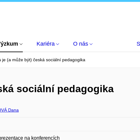
Výzkum
Kariéra
O nás
S
 je (a může být) česká sociální pedagogika
eská sociální pedagogika
VÁ Dana
prezentace na konferencích