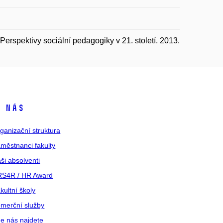
rspektivy sociální pedagogiky v 21. století. 2013.
 nás
ganizační struktura
městnanci fakulty
ši absolventi
S4R / HR Award
kultní školy
merční služby
e nás najdete