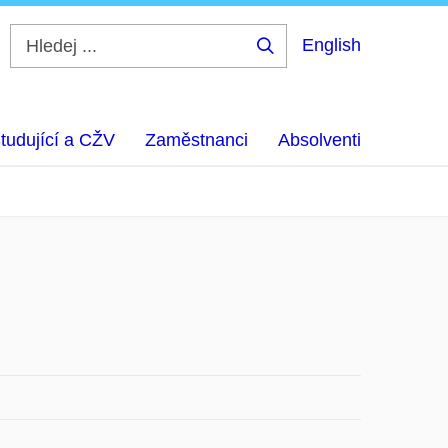
English
Hledej
...
tudující a CŽV
Zaměstnanci
Absolventi