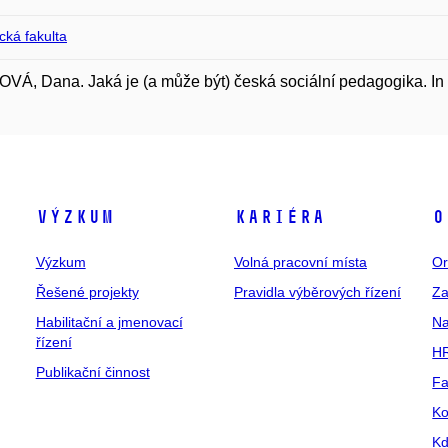
ická fakulta
Á, Dana. Jaká je (a může být) česká sociální pedagogika. In Pe
Výzkum
Kariéra
O
Výzkum
Volná pracovní místa
Or
Řešené projekty
Pravidla výběrových řízení
Za
Habilitační a jmenovací
Na
řízení
HR
Publikační činnost
Fa
Ko
Kd