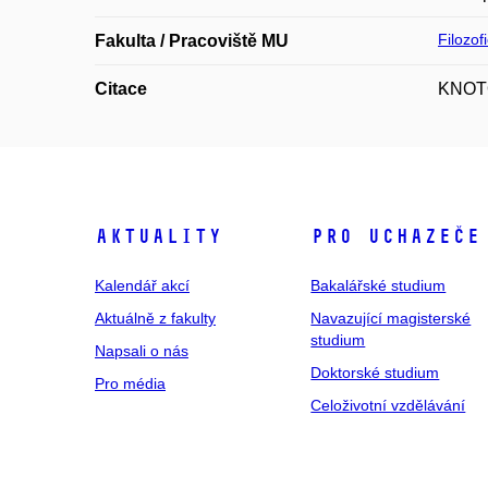
Filozof
Fakulta / Pracoviště MU
Citace
KNOTOV
Aktuality
Pro uchazeče
Kalendář akcí
Bakalářské studium
Aktuálně z fakulty
Navazující magisterské
studium
Napsali o nás
Doktorské studium
Pro média
Celoživotní vzdělávání