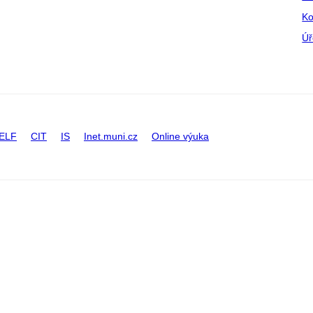
Ko
Úř
ELF
CIT
IS
Inet.muni.cz
Online výuka