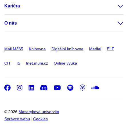
Kariéra
O nás
Mail M365
Knihovna
Digitální knihovna
Medial
ELF
CIT
IS
Inet.muni.cz
Online výuka
Facebook
Instagram
LinkedIn
Discord
Youtube
Spotify
Podcast
SoundC
© 2026
Masarykova univerzita
Správce webu
Cookies