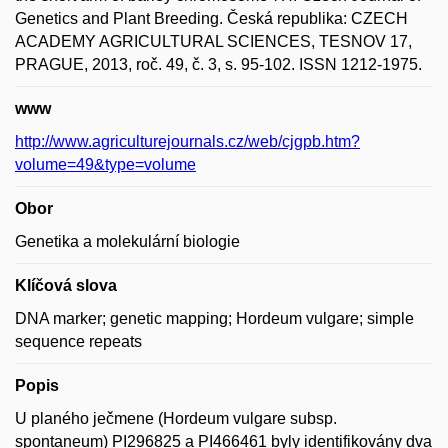
Genetics and Plant Breeding. Česká republika: CZECH
ACADEMY AGRICULTURAL SCIENCES, TESNOV 17,
PRAGUE, 2013, roč. 49, č. 3, s. 95-102. ISSN 1212-1975.
www
http://www.agriculturejournals.cz/web/cjgpb.htm?
volume=49&type=volume
Obor
Genetika a molekulární biologie
Klíčová slova
DNA marker; genetic mapping; Hordeum vulgare; simple
sequence repeats
Popis
U planého ječmene (Hordeum vulgare subsp.
spontaneum) PI296825 a PI466461 byly identifikovány dva