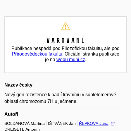
Varování
Publikace nespadá pod Filozofickou fakultu, ale pod
Přírodovědeckou fakultu
. Oficiální stránka publikace
je na
webu muni.cz
.
Název česky
Nový gen rezistence k padlí travnímu v subtelomerové
oblasti chromozomu 7H u ječmene
Autoři
SOLDÁNOVÁ Martina
IŠTVÁNEK Jan
ŘEPKOVÁ Jana
DREISETL Antonín