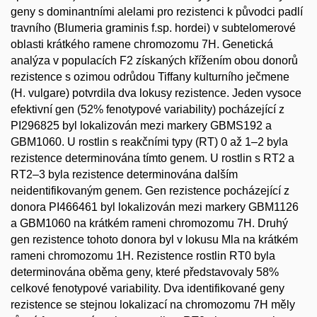
geny s dominantními alelami pro rezistenci k původci padlí
travního (Blumeria graminis f.sp. hordei) v subtelomerové
oblasti krátkého ramene chromozomu 7H. Genetická
analýza v populacích F2 získaných křížením obou donorů
rezistence s ozimou odrůdou Tiffany kulturního ječmene
(H. vulgare) potvrdila dva lokusy rezistence. Jeden vysoce
efektivní gen (52% fenotypové variability) pocházející z
PI296825 byl lokalizován mezi markery GBMS192 a
GBM1060. U rostlin s reakčními typy (RT) 0 až 1–2 byla
rezistence determinována tímto genem. U rostlin s RT2 a
RT2–3 byla rezistence determinována dalším
neidentifikovaným genem. Gen rezistence pocházející z
donora PI466461 byl lokalizován mezi markery GBM1126
a GBM1060 na krátkém rameni chromozomu 7H. Druhý
gen rezistence tohoto donora byl v lokusu Mla na krátkém
rameni chromozomu 1H. Rezistence rostlin RT0 byla
determinována oběma geny, které představovaly 58%
celkové fenotypové variability. Dva identifikované geny
rezistence se stejnou lokalizací na chromozomu 7H měly