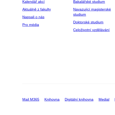
Kalendář akcí
Bakalářské studium
Aktuálně z fakulty
Navazující magisterské
studium
Napsali o nás
Doktorské studium
Pro média
Celoživotní vzdělávání
Mail M365
Knihovna
Digitální knihovna
Medial