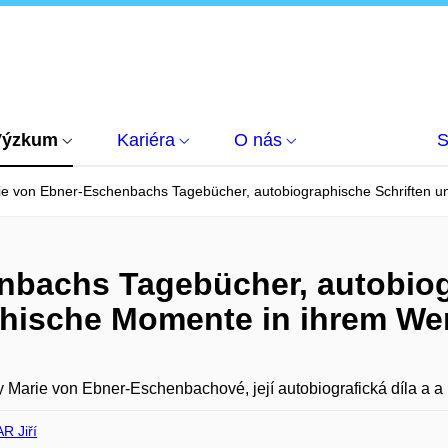
Výzkum
Kariéra
O nás
S
ie von Ebner-Eschenbachs Tagebücher, autobiographische Schriften u
nbachs Tagebücher, autobiog
phische Momente in ihrem We
 Marie von Ebner-Eschenbachové, její autobiografická díla a a 
 Jiří