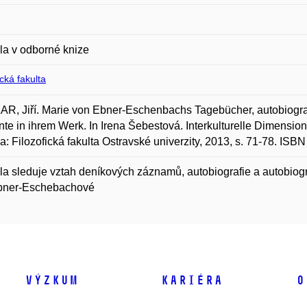
la v odborné knize
ická fakulta
, Jiří. Marie von Ebner-Eschenbachs Tagebücher, autobiograp
e in ihrem Werk. In Irena Šebestová. Interkulturelle Dimensione
a: Filozofická fakulta Ostravské univerzity, 2013, s. 71-78. IS
la sleduje vztah deníkových záznamů, autobiografie a autobiogr
bner-Eschebachové
Výzkum
Kariéra
O