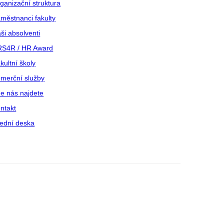
ganizační struktura
městnanci fakulty
ši absolventi
S4R / HR Award
kultní školy
merční služby
e nás najdete
ntakt
ední deska