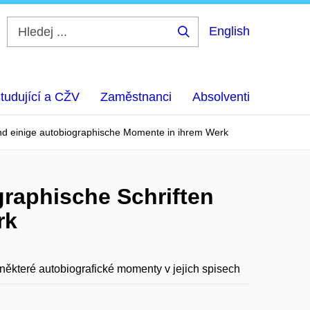
English
Hledej
...
tudující a CŽV
Zaměstnanci
Absolventi
nd einige autobiographische Momente in ihrem Werk
raphische Schriften
rk
některé autobiografické momenty v jejich spisech