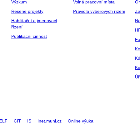
Výzkum
Volná pracovní místa
Or
Řešené projekty
Pravidla výběrových řízení
Za
Habilitační a jmenovací
Na
řízení
HR
Publikační činnost
Fa
Ko
Kd
Ko
Úř
ELF
CIT
IS
Inet.muni.cz
Online výuka