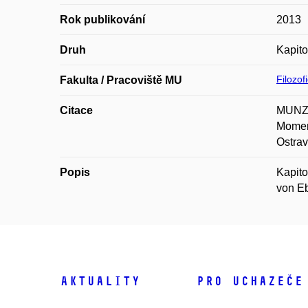
Rok publikování
2013
Druh
Kapito
Filozof
Fakulta / Pracoviště MU
Citace
MUNZAR
Moment
Ostrav
Popis
Kapito
von E
Aktuality
Pro uchazeče