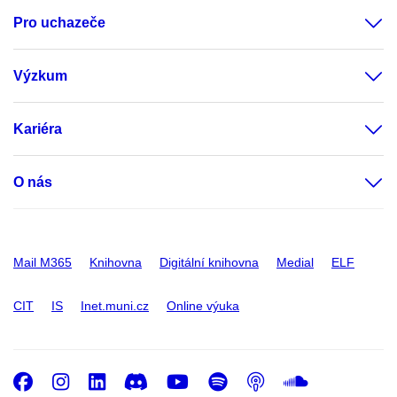
Pro uchazeče
Výzkum
Kariéra
O nás
Mail M365
Knihovna
Digitální knihovna
Medial
ELF
CIT
IS
Inet.muni.cz
Online výuka
Facebook
Instagram
LinkedIn
Discord
Youtube
Spotify
Podcast
SoundC