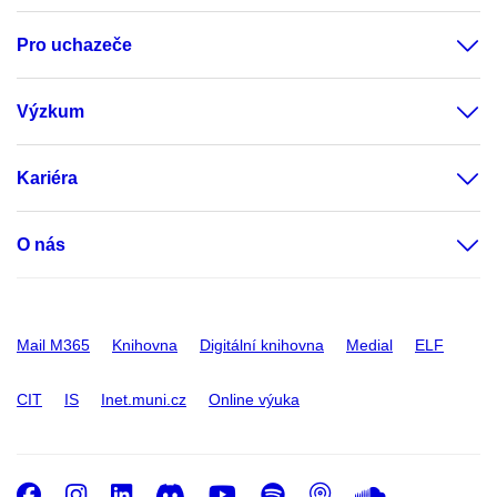
Pro uchazeče
Výzkum
Kariéra
O nás
Mail M365
Knihovna
Digitální knihovna
Medial
ELF
CIT
IS
Inet.muni.cz
Online výuka
Facebook
Instagram
LinkedIn
Discord
Youtube
Spotify
Podcast
SoundC