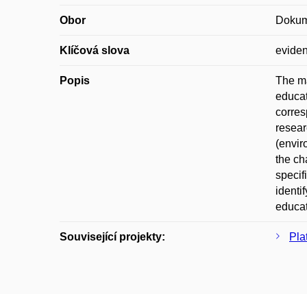
Obor
Dokume
Klíčová slova
eviden
Popis
The ma
educat
corres
resear
(envir
the ch
specif
identi
educati
Související projekty:
Pla