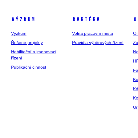
Výzkum
Kariéra
O
Výzkum
Volná pracovní místa
Or
Řešené projekty
Pravidla výběrových řízení
Za
Habilitační a jmenovací
Na
řízení
HR
Publikační činnost
Fa
Ko
Kd
Ko
Úř