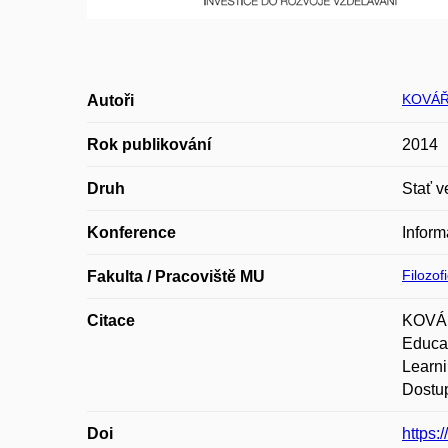
KOVÁŘ
Autoři
Rok publikování
2014
Druh
Stať v
Konference
Inform
Filozof
Fakulta / Pracoviště MU
Citace
KOVÁŘ
Educat
Learni
Dostup
Doi
https: