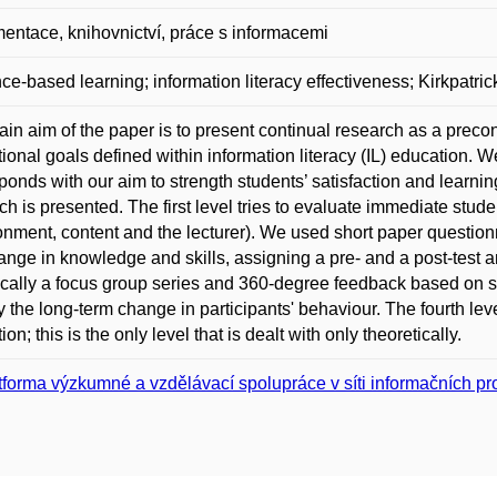
ntace, knihovnictví, práce s informacemi
ce-based learning; information literacy effectiveness; Kirkpatri
in aim of the paper is to present continual research as a precon
ional goals defined within information literacy (IL) education. 
ponds with our aim to strength students’ satisfaction and learni
ch is presented. The first level tries to evaluate immediate stude
onment, content and the lecturer). We used short paper question
ange in knowledge and skills, assigning a pre- and a post-test a
ically a focus group series and 360-degree feedback based on six
fy the long-term change in participants' behaviour. The fourth lev
on; this is the only level that is dealt with only theoretically.
tforma výzkumné a vzdělávací spolupráce v síti informačních p