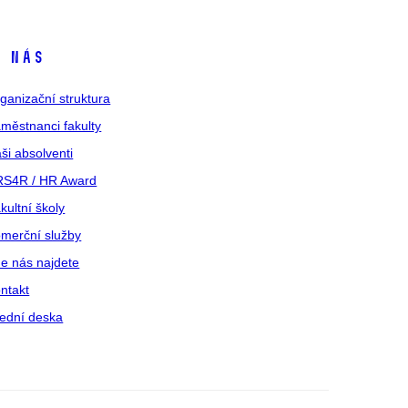
 nás
ganizační struktura
městnanci fakulty
ši absolventi
S4R / HR Award
kultní školy
merční služby
e nás najdete
ntakt
ední deska