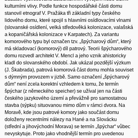
kulturními vlivy. Podle funkce hospodářské části domu
stanovil etnograf V. Pražáka tři základní typy českého
lidového domu, které spojil s hlavními osídlovacími vlnami
(slovanské osídlení, velká středověká kolonizace, valašská
a kopaničářská kolonizace v Karpatech). Za variantu
komorového typu byl označen tzv. „špýcharový dům“, který
má skladovací (komorový) díl patrový. Teorii špýcharového
domu rozvedl architekt V. Mencl a jeho vznik ahistoricky
kladl do slovanského období. Jak ukázal pozdější výzkum
(J. Škabrada), patrová komorová část domu mohla souviset
s dýmným provozem v jizbě. Samo označení „špýcharový
dům“ není zcela korektní vzhledem k tomu, že termín
špýchar (z německého speicher) se užíval jen na části
českého jazykového území a převážně pro samostatnou
stavba (sýpku) situovanou mimo dům v rámci dvora. Na
Moravě, kde jsou patrové komory jako součást domu
doloženy recentními nálezy na Hané a na Slovácku
(střední a jihovýchodní Morava) se termín „špýchar“ vůbec
nevyskytuje. Proto jako vhodnější termín pro uvedenou