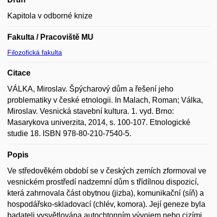
Kapitola v odborné knize
Fakulta / Pracoviště MU
Filozofická fakulta
Citace
VÁLKA, Miroslav. Špýcharový dům a řešení jeho
problematiky v české etnologii. In Malach, Roman; Válka,
Miroslav. Vesnická stavební kultura. 1. vyd. Brno:
Masarykova univerzita, 2014, s. 100-107. Etnologické
studie 18. ISBN 978-80-210-7540-5.
Popis
Ve středověkém období se v českých zemích zformoval ve
vesnickém prostředí nadzemní dům s třídílnou dispozicí,
která zahrnovala část obytnou (jizba), komunikační (síň) a
hospodářsko-skladovací (chlév, komora). Její geneze byla
badateli vysvětlována autochtonním vývojem nebo cizími