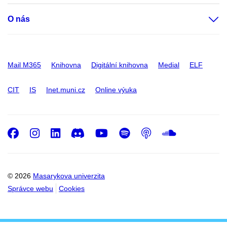
O nás
Mail M365
Knihovna
Digitální knihovna
Medial
ELF
CIT
IS
Inet.muni.cz
Online výuka
Facebook
Instagram
LinkedIn
Discord
Youtube
Spotify
Podcast
SoundC
© 2026
Masarykova univerzita
Správce webu
Cookies