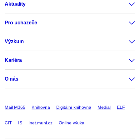
Aktuality
Pro uchazeče
Výzkum
Kariéra
O nás
Mail M365
Knihovna
Digitální knihovna
Medial
ELF
CIT
IS
Inet.muni.cz
Online výuka