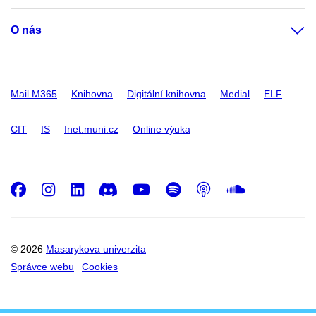
O nás
Mail M365
Knihovna
Digitální knihovna
Medial
ELF
CIT
IS
Inet.muni.cz
Online výuka
Facebook
Instagram
LinkedIn
Discord
Youtube
Spotify
Podcast
SoundC
© 2026
Masarykova univerzita
Správce webu
Cookies