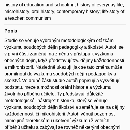
history of education and schooling; history of everyday life;
microhistory; oral history; contemporary history; life-story of
a teacher; communism
Popis
Studie se věnuje vybraným metodologickým otázkám
výzkumu soudobých dějin pedagogiky a školství. Autoři se
v první části zaměřují na změnu v přístupu k výzkumu
obecných dějin, když představují tzv. dějiny každodennosti
a mikrohistorii. Následně ukazují, jak se tato změna může
promítnout do výzkumu soudobých dějin pedagogiky a
školství. Ve druhé části studie autoři popisují a vysvětlují
podstatu, meze a možnosti orální historie a výzkumu
životního příběhu učitele. Ty představují důležité
metodologické "nástroje" historika, který se věnuje
výzkumu soudobých dějin školství a zaměřuje se na dějiny
každodennosti či mikrohistorii. Autoři věnují pozornost
mimo jiné teoretickému ukotvení výzkumu životních
příběhů učitelů a zabývají se rovněž některými obecnými