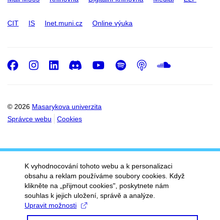
CIT
IS
Inet.muni.cz
Online výuka
Facebook
Instagram
LinkedIn
Discord
Youtube
Spotify
Podcast
SoundC
© 2026
Masarykova univerzita
Správce webu
Cookies
K vyhodnocování tohoto webu a k personalizaci
obsahu a reklam používáme soubory cookies. Když
klikněte na „přijmout cookies", poskytnete nám
souhlas k jejich uložení, správě a analýze.
Upravit možnosti