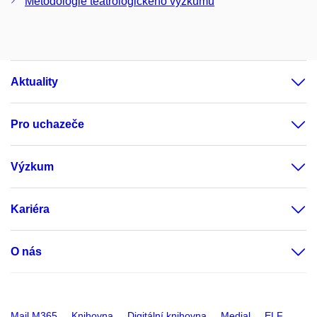
Metodologie teatrologického výzkumu
Aktuality
Pro uchazeče
Výzkum
Kariéra
O nás
Mail M365
Knihovna
Digitální knihovna
Medial
ELF