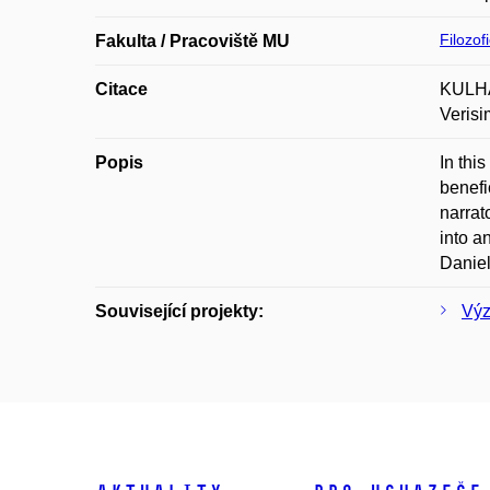
Filozof
Fakulta / Pracoviště MU
Citace
KULHÁN
Verisi
Popis
In thi
benefi
narrat
into a
Daniel
Související projekty:
Výz