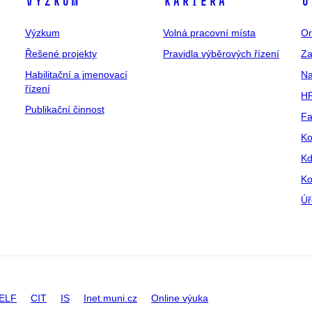
Výzkum
Kariéra
O
Výzkum
Volná pracovní místa
Or
Řešené projekty
Pravidla výběrových řízení
Za
Habilitační a jmenovací
Na
řízení
HR
Publikační činnost
Fa
Ko
Kd
Ko
Úř
ELF
CIT
IS
Inet.muni.cz
Online výuka