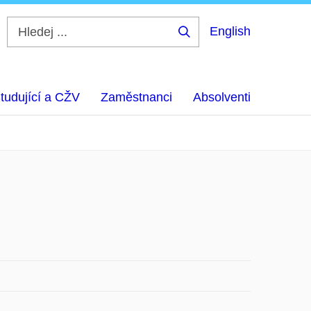
English
Hledej
...
tudující a CŽV
Zaměstnanci
Absolventi