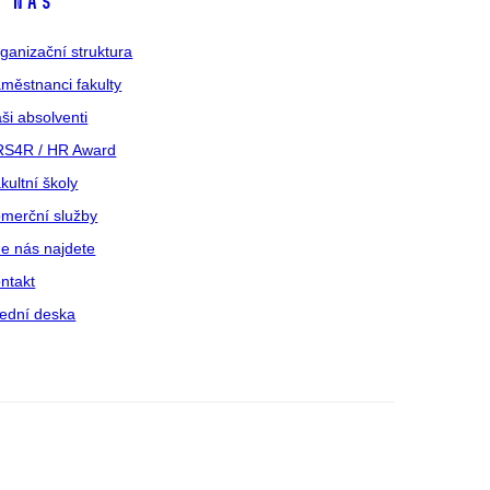
 nás
ganizační struktura
městnanci fakulty
ši absolventi
S4R / HR Award
kultní školy
merční služby
e nás najdete
ntakt
ední deska