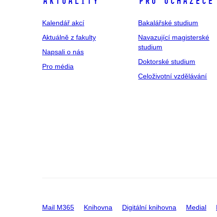
Aktuality
Pro uchazeče
Kalendář akcí
Bakalářské studium
Aktuálně z fakulty
Navazující magisterské
studium
Napsali o nás
Doktorské studium
Pro média
Celoživotní vzdělávání
Mail M365
Knihovna
Digitální knihovna
Medial