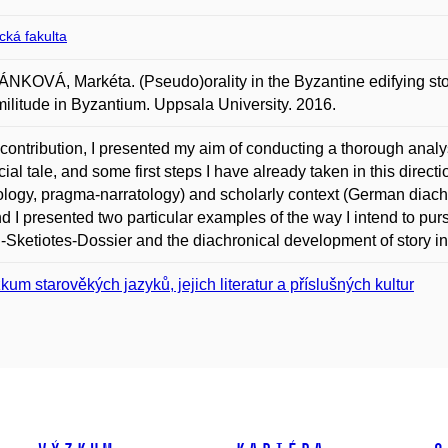
ická fakulta
KOVÁ, Markéta. (Pseudo)orality in the Byzantine edifying story.
militude in Byzantium. Uppsala University. 2016.
s contribution, I presented my aim of conducting a thorough analysi
cial tale, and some first steps I have already taken in this direct
ology, pragma-narratology) and scholarly context (German diachr
nd I presented two particular examples of the way I intend to purs
-Sketiotes-Dossier and the diachronical development of story inc
kum starověkých jazyků, jejich literatur a příslušných kultur