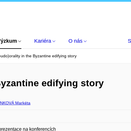
Výzkum
Kariéra
O nás
S
udo)orality in the Byzantine edifying story
Byzantine edifying story
NKOVÁ Markéta
prezentace na konferencích