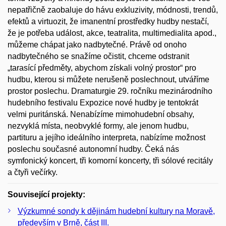
nepatřičně zaobaluje do hávu exkluzivity, módnosti, trendů,
efektů a virtuozit, že imanentní prostředky hudby nestačí,
že je potřeba událost, akce, teatralita, multimedialita apod.,
můžeme chápat jako nadbytečné. Právě od onoho
nadbytečného se snažíme očistit, chceme odstranit
„tarasící předměty, abychom získali volný prostor“ pro
hudbu, kterou si můžete nerušeně poslechnout, utváříme
prostor poslechu. Dramaturgie 29. ročníku mezinárodního
hudebního festivalu Expozice nové hudby je tentokrát
velmi puritánská. Nenabízíme mimohudební obsahy,
nezvyklá místa, neobvyklé formy, ale jenom hudbu,
partituru a jejího ideálního interpreta, nabízíme možnost
poslechu současné autonomní hudby. Čeká nás
symfonický koncert, tři komorní koncerty, tři sólové recitály
a čtyři večírky.
Související projekty:
Výzkumné sondy k dějinám hudební kultury na Moravě,
především v Brně, část III.