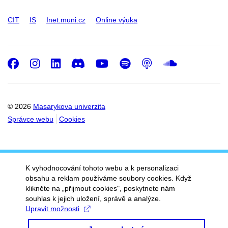
CIT
IS
Inet.muni.cz
Online výuka
Facebook
Instagram
LinkedIn
Discord
Youtube
Spotify
Podcast
SoundC
© 2026
Masarykova univerzita
Správce webu
Cookies
K vyhodnocování tohoto webu a k personalizaci
obsahu a reklam používáme soubory cookies. Když
klikněte na „přijmout cookies", poskytnete nám
souhlas k jejich uložení, správě a analýze.
Upravit možnosti