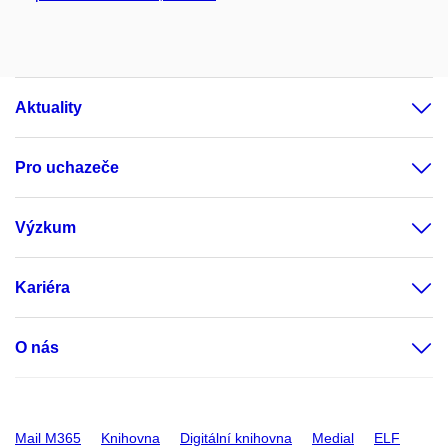
Aktuality
Pro uchazeče
Výzkum
Kariéra
O nás
Mail M365
Knihovna
Digitální knihovna
Medial
ELF