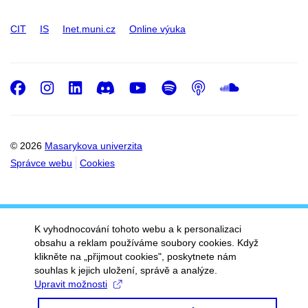
CIT
IS
Inet.muni.cz
Online výuka
Facebook
Instagram
LinkedIn
Discord
Youtube
Spotify
Podcast
SoundC
© 2026
Masarykova univerzita
Správce webu
Cookies
K vyhodnocování tohoto webu a k personalizaci
obsahu a reklam používáme soubory cookies. Když
klikněte na „přijmout cookies", poskytnete nám
souhlas k jejich uložení, správě a analýze.
Upravit možnosti