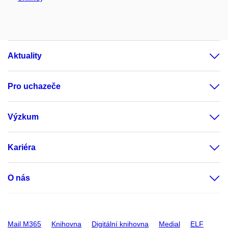
Aktuality
Pro uchazeče
Výzkum
Kariéra
O nás
Mail M365
Knihovna
Digitální knihovna
Medial
ELF