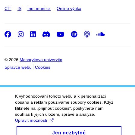
CIT
IS
Inet.muni.cz
Online výuka
Facebook
Instagram
LinkedIn
Discord
Youtube
Spotify
Podcast
SoundC
© 2026
Masarykova univerzita
Správce webu
Cookies
K vyhodnocování tohoto webu a k personalizaci
obsahu a reklam používáme soubory cookies. Když
klikněte na „přijmout cookies", poskytnete nám
souhlas k jejich uložení, správě a analýze.
Upravit možnosti
Jen nezbytné