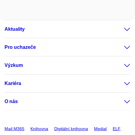
Aktuality
Pro uchazeče
Výzkum
Kariéra
O nás
Mail M365
Knihovna
Digitální knihovna
Medial
ELF