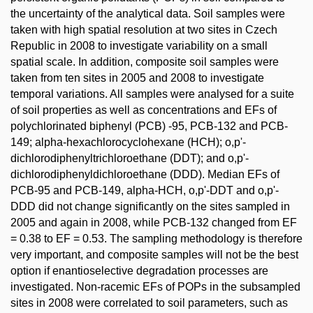
the uncertainty of the analytical data. Soil samples were
taken with high spatial resolution at two sites in Czech
Republic in 2008 to investigate variability on a small
spatial scale. In addition, composite soil samples were
taken from ten sites in 2005 and 2008 to investigate
temporal variations. All samples were analysed for a suite
of soil properties as well as concentrations and EFs of
polychlorinated biphenyl (PCB) -95, PCB-132 and PCB-
149; alpha-hexachlorocyclohexane (HCH); o,p'-
dichlorodiphenyltrichloroethane (DDT); and o,p'-
dichlorodiphenyldichloroethane (DDD). Median EFs of
PCB-95 and PCB-149, alpha-HCH, o,p'-DDT and o,p'-
DDD did not change significantly on the sites sampled in
2005 and again in 2008, while PCB-132 changed from EF
= 0.38 to EF = 0.53. The sampling methodology is therefore
very important, and composite samples will not be the best
option if enantioselective degradation processes are
investigated. Non-racemic EFs of POPs in the subsampled
sites in 2008 were correlated to soil parameters, such as