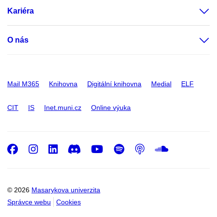
Kariéra
O nás
Mail M365
Knihovna
Digitální knihovna
Medial
ELF
CIT
IS
Inet.muni.cz
Online výuka
Facebook
Instagram
LinkedIn
Discord
Youtube
Spotify
Podcast
SoundC
© 2026
Masarykova univerzita
Správce webu
Cookies