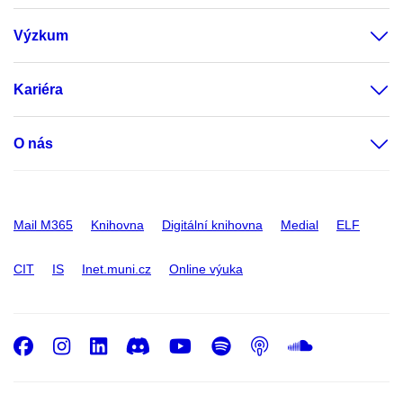
Výzkum
Kariéra
O nás
Mail M365
Knihovna
Digitální knihovna
Medial
ELF
CIT
IS
Inet.muni.cz
Online výuka
Facebook
Instagram
LinkedIn
Discord
Youtube
Spotify
Podcast
SoundC