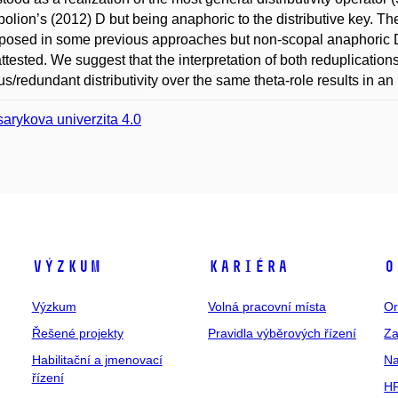
lion’s (2012) D but being anaphoric to the distributive key. Th
posed in some previous approaches but non-scopal anaphoric D 
ttested. We suggest that the interpretation of both reduplication
s/redundant distributivity over the same theta-role results in an 
arykova univerzita 4.0
Výzkum
Kariéra
O
Výzkum
Volná pracovní místa
Or
Řešené projekty
Pravidla výběrových řízení
Za
Habilitační a jmenovací
Na
řízení
HR