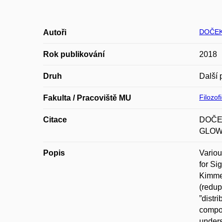
DOČEK
Autoři
Rok publikování
2018
Druh
Další 
Filozof
Fakulta / Pracoviště MU
Citace
DOČEK
GLOW41
Popis
Variou
for Si
Kimmel
(redup
”distr
compos
unders