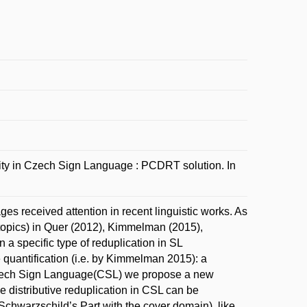
 in Czech Sign Language : PCDRT solution. In
ges received attention in recent linguistic works. As
topics) in Quer (2012), Kimmelman (2015),
a specific type of reduplication in SL
ve quantification (i.e. by Kimmelman 2015): a
m Czech Sign Language(CSL) we propose a new
e distributive reduplication in CSL can be
(Schwarzschild’s Part with the cover domain), like