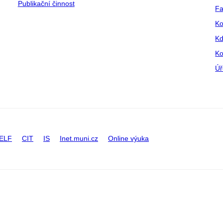
Publikační činnost
Fa
Ko
Kd
Ko
Úř
ELF
CIT
IS
Inet.muni.cz
Online výuka