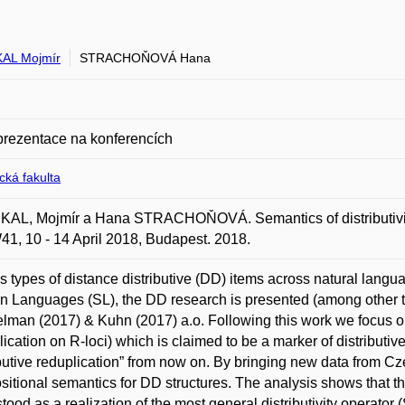
AL Mojmír
STRACHOŇOVÁ Hana
prezentace na konferencích
ická fakulta
AL, Mojmír a Hana STRACHOŇOVÁ. Semantics of distributivity
, 10 - 14 April 2018, Budapest. 2018.
s types of distance distributive (DD) items across natural langua
gn Languages (SL), the DD research is presented (among other 
man (2017) & Kuhn (2017) a.o. Following this work we focus on 
lication on R-loci) which is claimed to be a marker of distributi
ibutive reduplication” from now on. By bringing new data fro
itional semantics for DD structures. The analysis shows that th
tood as a realization of the most general distributivity operator 