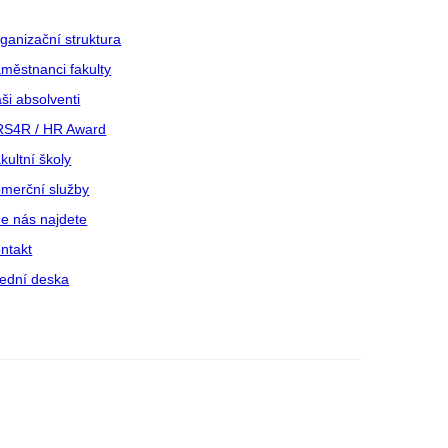
ganizační struktura
městnanci fakulty
ši absolventi
S4R / HR Award
kultní školy
merční služby
e nás najdete
ntakt
ední deska