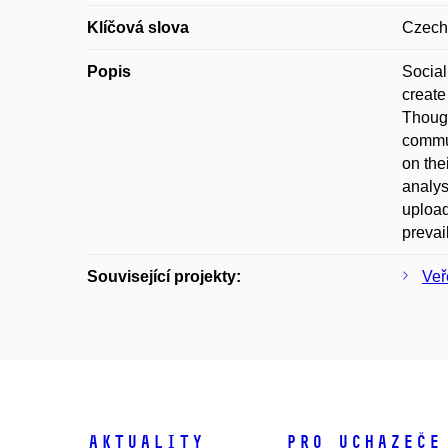
Klíčová slova
Czech 
Popis
Social
create
Though
commun
on the
analys
upload
prevai
Související projekty:
Veř
Aktuality
Pro uchazeče