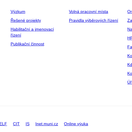
Výzkum
Volná pracovní místa
Or
Řešené projekty
Pravidla výběrových řízení
Za
Habilitační a jmenovací
Na
řízení
HR
Publikační činnost
Fa
Ko
Kd
Ko
Úř
ELF
CIT
IS
Inet.muni.cz
Online výuka