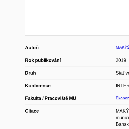
MAKÝŠ
Autoři
Rok publikování
2019
Druh
Stať v
Konference
INTER
Ekonom
Fakulta / Pracoviště MU
Citace
MAKÝŠO
munici
Banská