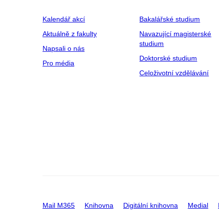
Kalendář akcí
Bakalářské studium
Aktuálně z fakulty
Navazující magisterské
studium
Napsali o nás
Doktorské studium
Pro média
Celoživotní vzdělávání
Mail M365
Knihovna
Digitální knihovna
Medial