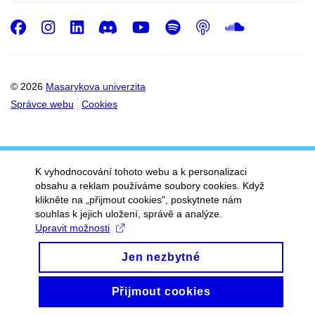
Facebook
Instagram
LinkedIn
Discord
Youtube
Spotify
Podcast
SoundC
© 2026
Masarykova univerzita
Správce webu
Cookies
K vyhodnocování tohoto webu a k personalizaci
obsahu a reklam používáme soubory cookies. Když
klikněte na „přijmout cookies", poskytnete nám
souhlas k jejich uložení, správě a analýze.
Upravit možnosti
Jen nezbytné
Přijmout cookies