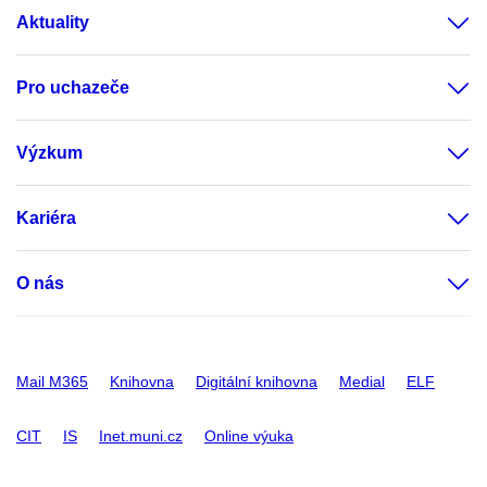
Aktuality
Pro uchazeče
Výzkum
Kariéra
O nás
Mail M365
Knihovna
Digitální knihovna
Medial
ELF
CIT
IS
Inet.muni.cz
Online výuka