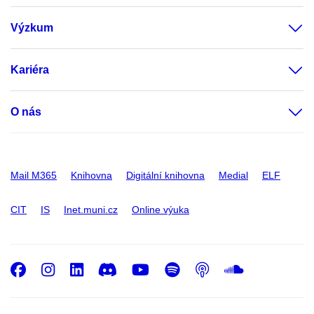
Výzkum
Kariéra
O nás
Mail M365
Knihovna
Digitální knihovna
Medial
ELF
CIT
IS
Inet.muni.cz
Online výuka
Facebook
Instagram
LinkedIn
Discord
Youtube
Spotify
Podcast
SoundC