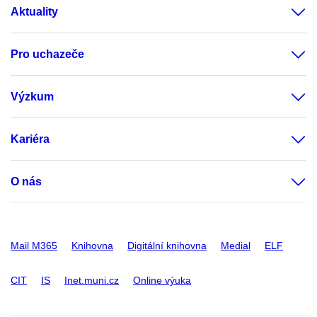
Aktuality
Pro uchazeče
Výzkum
Kariéra
O nás
Mail M365
Knihovna
Digitální knihovna
Medial
ELF
CIT
IS
Inet.muni.cz
Online výuka