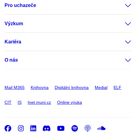
Pro uchazeče
Výzkum
Kariéra
O nás
Mail M365
Knihovna
Digitální knihovna
Medial
ELF
CIT
IS
Inet.muni.cz
Online výuka
Facebook
Instagram
LinkedIn
Discord
Youtube
Spotify
Podcast
SoundC