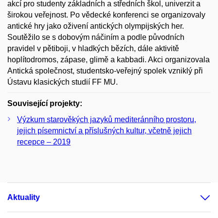
akcí pro studenty základních a středních škol, univerzit a
širokou veřejnost. Po vědecké konferenci se organizovaly
antické hry jako oživení antických olympijských her.
Soutěžilo se s dobovým náčiním a podle původních
pravidel v pětiboji, v hladkých bězích, dále aktivitě
hoplítodromos, zápase, glimě a kabbadi. Akci organizovala
Antická společnost, studentsko-veřejný spolek vzniklý při
Ústavu klasických studií FF MU.
Související projekty:
Výzkum starověkých jazyků mediteránního prostoru,
jejich písemnictví a příslušných kultur, včetně jejich
recepce – 2019
Aktuality