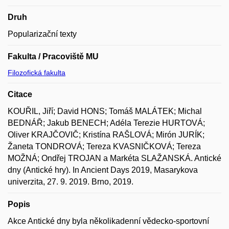
Druh
Popularizační texty
Fakulta / Pracoviště MU
Filozofická fakulta
Citace
KOUŘIL, Jiří; David HONS; Tomáš MALÁTEK; Michal
BEDNÁŘ; Jakub BENECH; Adéla Terezie HURTOVÁ;
Oliver KRAJČOVIČ; Kristína RAŠLOVÁ; Mirón JURÍK;
Žaneta TONDROVÁ; Tereza KVASNIČKOVÁ; Tereza
MOŽNÁ; Ondřej TROJAN a Markéta SLAŽANSKÁ. Antické
dny (Antické hry). In Ancient Days 2019, Masarykova
univerzita, 27. 9. 2019. Brno, 2019.
Popis
Akce Antické dny byla několikadenní vědecko-sportovní