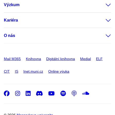
Výzkum
Kariéra
O nás
Mail M365
Knihovna
Digitální knihovna
Medial
ELF
CIT
IS
Inet.muni.cz
Online výuka
Facebook
Instagram
LinkedIn
Discord
Youtube
Spotify
Podcast
SoundC