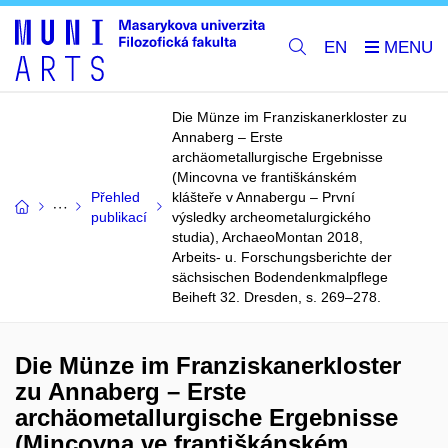
EN
Die Münze im Franziskanerkloster zu
Annaberg – Erste
archäometallurgische Ergebnisse
(Mincovna ve františkánském
Přehled
klášteře v Annabergu – První
publikací
výsledky archeometalurgického
studia), ArchaeoMontan 2018,
Arbeits- u. Forschungsberichte der
sächsischen Bodendenkmalpflege
Beiheft 32. Dresden, s. 269–278.
Die Münze im Franziskanerkloster
zu Annaberg – Erste
archäometallurgische Ergebnisse
(Mincovna ve františkánském