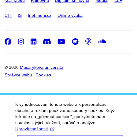
Mail M365
Knihovna
Digitální knihovna
Medial
ELF
CIT
IS
Inet.muni.cz
Online výuka
Facebook
Instagram
LinkedIn
Discord
Youtube
Spotify
Podcast
SoundC
© 2026
Masarykova univerzita
Správce webu
Cookies
K vyhodnocování tohoto webu a k personalizaci
obsahu a reklam používáme soubory cookies. Když
klikněte na „přijmout cookies", poskytnete nám
souhlas k jejich uložení, správě a analýze.
Upravit možnosti