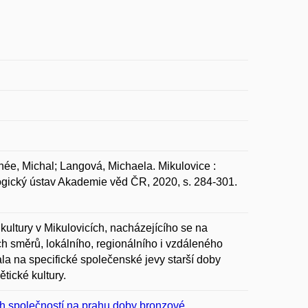
, Michal; Langová, Michaela. Mikulovice :
ogický ústav Akademie věd ČR, 2020, s. 284-301.
.
ultury v Mikulovicích, nacházejícího se na
ch směrů, lokálního, regionálního i vzdáleného
la na specifické společenské jevy starší doby
tické kultury.
ých společností na prahu doby bronzové.