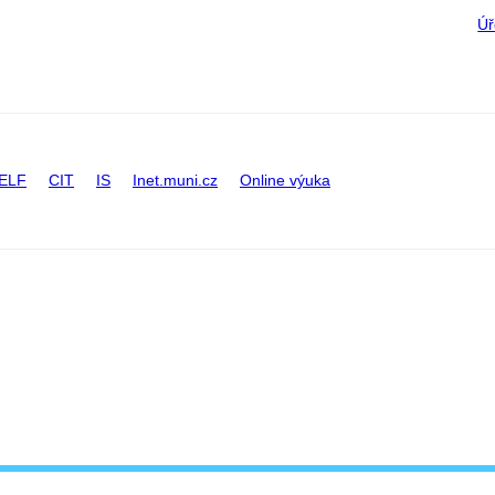
Úř
ELF
CIT
IS
Inet.muni.cz
Online výuka