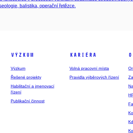
seologie, balistika, operační řetězce.
Výzkum
Kariéra
O
Výzkum
Volná pracovní místa
Or
Řešené projekty
Pravidla výběrových řízení
Za
Habilitační a jmenovací
Na
řízení
HR
Publikační činnost
Fa
Ko
Kd
Ko