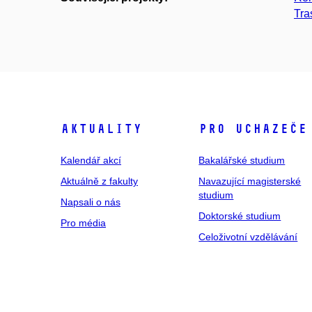
Tra
Aktuality
Pro uchazeče
Kalendář akcí
Bakalářské studium
Aktuálně z fakulty
Navazující magisterské
studium
Napsali o nás
Doktorské studium
Pro média
Celoživotní vzdělávání