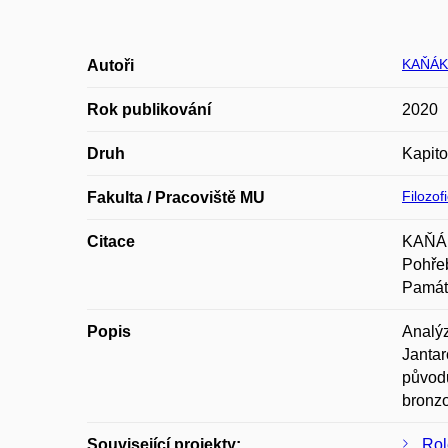
KAŇÁK
Autoři
Rok publikování
2020
Druh
Kapito
Filozof
Fakulta / Pracoviště MU
Citace
KAŇÁK
Pohřeb
Památ
Popis
Analýz
Jantar
původu
bronzo
Související projekty:
Rol