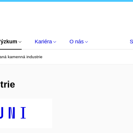
Výzkum
Kariéra
O nás
S
paná kamenná industrie
trie