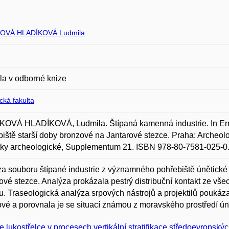
OVÁ HLADÍKOVÁ Ludmila
la v odborné knize
ická fakulta
OVÁ HLADÍKOVÁ, Ludmila. Štípaná kamenná industrie. In Ernée
iště starší doby bronzové na Jantarové stezce. Praha: Archeol
ky archeologické, Supplementum 21. ISBN 978-80-7581-025-0
a souboru štípané industrie z významného pohřebiště únětické k
ové stezce. Analýza prokázala pestrý distribuční kontakt ze vše
. Traseologická analýza srpových nástrojů a projektilů poukáza
vé a porovnala je se situací známou z moravského prostředí úně
e lukostřelce v procesech vertikální stratifikace středoevropsk