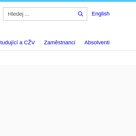
English
Hledej
...
tudující a CŽV
Zaměstnanci
Absolventi