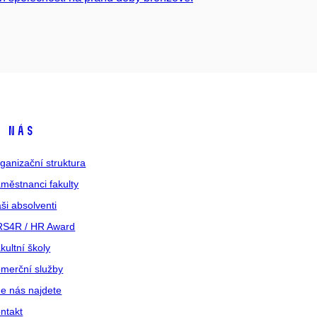
 nás
ganizační struktura
městnanci fakulty
ši absolventi
S4R / HR Award
kultní školy
merční služby
e nás najdete
ntakt