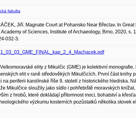
ická fakulta
EK, Jiří. Magnate Court at Pohansko Near Břeclav. In Great Mo
Academy of Sciences, Institute of Archaeology, Brno, 2020, s
24-032-3.
21_03_03_GME_FINAL_kap_2_4_Machacek.pdf
Velkomoravské elity z Mikulčic (GME) je kolektivní monografie. 
enských elit v raně středověkých Mikulčicích. První část knihy
i na periferii karolínské říše 9. století z historického hlediska. 
 že Mikulčice sloužily jako sídlo i pohřebiště moravských kníža
ším z hrobů, které dokládají přítomnost moci, bohatství a křesť
heologického výzkumu kosterních pozůstatků několika stovek eli