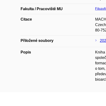
Filozof
Fakulta / Pracoviště MU
Citace
MACHÁČ
Czech 
80-75
Přiložené soubory
20
Popis
Kniha 
společ
formac
o tom,
předev
bioarc