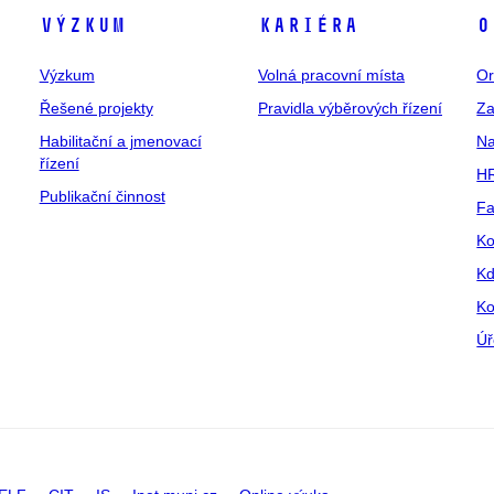
Výzkum
Kariéra
O
Výzkum
Volná pracovní místa
Or
Řešené projekty
Pravidla výběrových řízení
Za
Habilitační a jmenovací
Na
řízení
HR
Publikační činnost
Fa
Ko
Kd
Ko
Úř