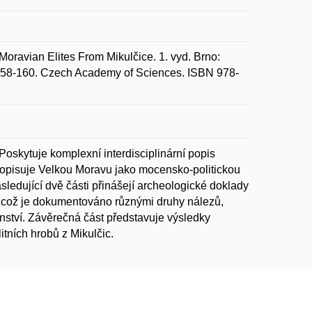
ravian Elites From Mikulčice. 1. vyd. Brno:
. 158-160. Czech Academy of Sciences. ISBN 978-
Poskytuje komplexní interdisciplinární popis
 popisuje Velkou Moravu jako mocensko-politickou
Následující dvě části přinášejí archeologické doklady
t, což je dokumentováno různými druhy nálezů,
anství. Závěrečná část představuje výsledky
tních hrobů z Mikulčic.