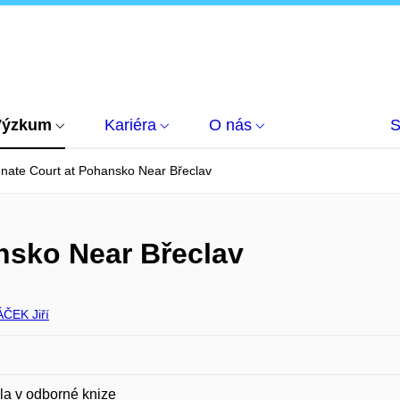
Výzkum
Kariéra
O nás
S
nate Court at Pohansko Near Břeclav
nsko Near Břeclav
ČEK Jiří
la v odborné knize