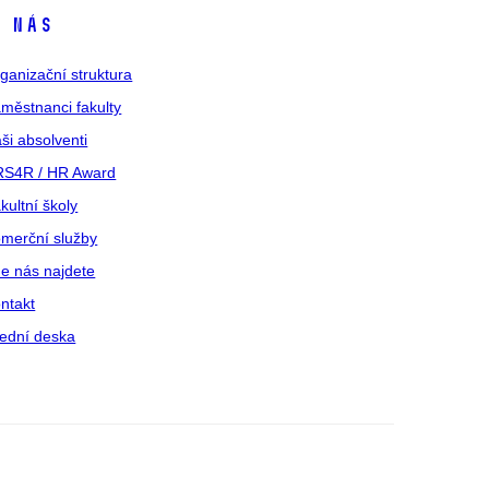
 nás
ganizační struktura
městnanci fakulty
ši absolventi
S4R / HR Award
kultní školy
merční služby
e nás najdete
ntakt
ední deska