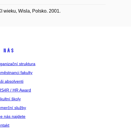
 wieku, Wisla, Polsko. 2001.
 nás
ganizační struktura
městnanci fakulty
ši absolventi
S4R / HR Award
kultní školy
merční služby
e nás najdete
ntakt