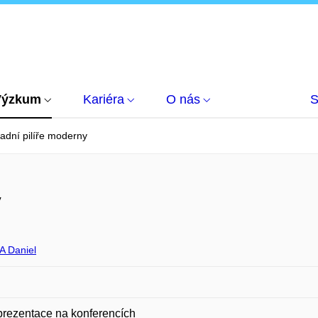
Výzkum
Kariéra
O nás
S
adní pilíře moderny
y
 Daniel
prezentace na konferencích