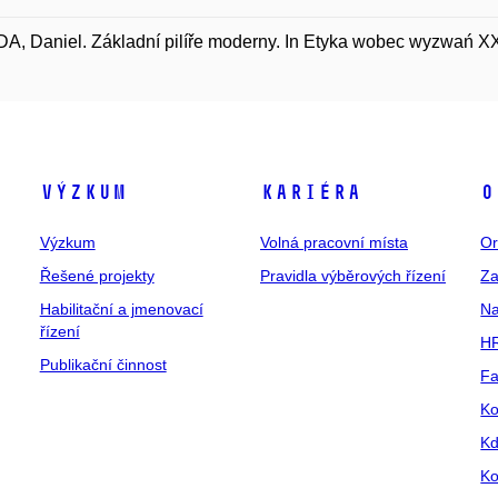
, Daniel. Základní pilíře moderny. In Etyka wobec wyzwań XXI
Výzkum
Kariéra
O
Výzkum
Volná pracovní místa
Or
Řešené projekty
Pravidla výběrových řízení
Za
Habilitační a jmenovací
Na
řízení
HR
Publikační činnost
Fa
Ko
Kd
Ko