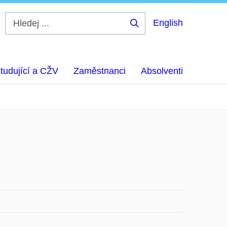
English
Hledej
...
tudující a CŽV
Zaměstnanci
Absolventi