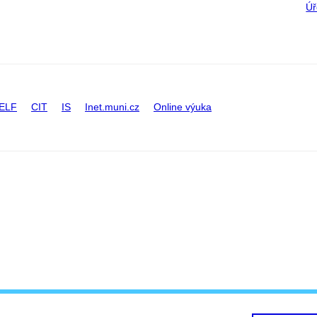
Úř
ELF
CIT
IS
Inet.muni.cz
Online výuka