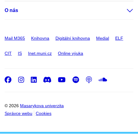
O nás
Mail M365
Knihovna
Digitální knihovna
Medial
ELF
CIT
IS
Inet.muni.cz
Online výuka
Facebook
Instagram
LinkedIn
Discord
Youtube
Spotify
Podcast
SoundC
© 2026
Masarykova univerzita
Správce webu
Cookies