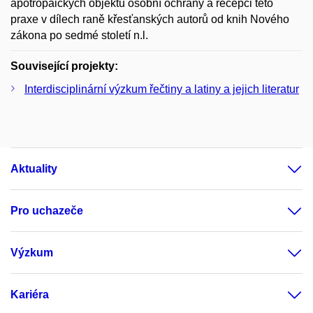
apotropaických objektů osobní ochrany a recepci této
praxe v dílech raně křesťanských autorů od knih Nového
zákona po sedmé století n.l.
Související projekty:
Interdisciplinární výzkum řečtiny a latiny a jejich literatur
Aktuality
Pro uchazeče
Výzkum
Kariéra