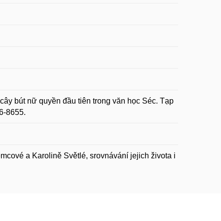
ây bút nữ quyền đầu tiên trong văn học Séc. Tạp
66-8655.
vé a Karolině Světlé, srovnávání jejich života i