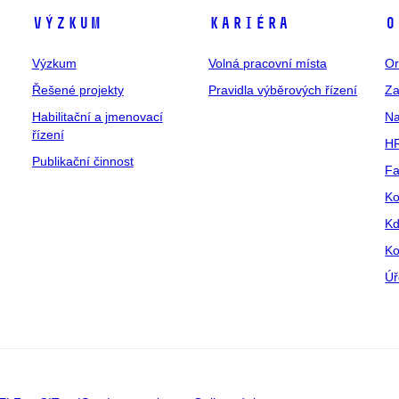
Výzkum
Kariéra
O
Výzkum
Volná pracovní místa
Or
Řešené projekty
Pravidla výběrových řízení
Za
Habilitační a jmenovací
Na
řízení
HR
Publikační činnost
Fa
Ko
Kd
Ko
Úř