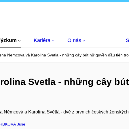
Výzkum
Kariéra
O nás
S
na Nemcova và Karolina Svetla - những cây bút nữ quyền đầu tiên tr
olina Svetla - những cây bút
 Němcová a Karolina Světlá - dvě z prvních českých ženských
RBKOVÁ Julie