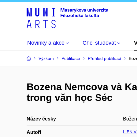
Novinky a akce
Chci studovat
Výzkum
Publikace
Přehled publikací
Boze
Bozena Nemcova và Kar
trong văn học Séc
Název česky
Božena
LIEN V
Autoři