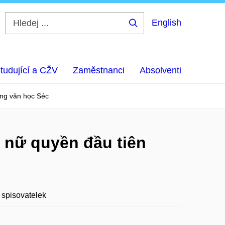
English
Hledej
...
tudující a CŽV
Zaměstnanci
Absolventi
ong văn học Séc
 nữ quyền đầu tiên
 spisovatelek