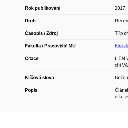
Rok publikování
2017
Druh
Recen
Časopis / Zdroj
T?p ch
Filozof
Fakulta / Pracoviště MU
Citace
LIEN V
chí Vă
Klíčová slova
Božena
Popis
Článek
díla, 