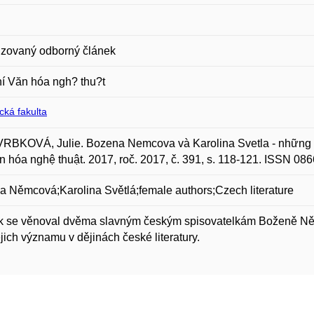
zovaný odborný článek
í Văn hóa ngh? thu?t
ická fakulta
RBKOVÁ, Julie. Bozena Nemcova và Karolina Svetla - những c
n hóa nghệ thuật. 2017, roč. 2017, č. 391, s. 118-121. ISSN 08
 Němcová;Karolina Světlá;female authors;Czech literature
 se věnoval dvěma slavným českým spisovatelkám Boženě Němco
jejich významu v dějinách české literatury.