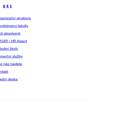
 nás
ganizační struktura
městnanci fakulty
ši absolventi
S4R / HR Award
kultní školy
merční služby
e nás najdete
ntakt
ední deska