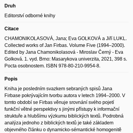
Druh
Editorství odborné knihy
Citace
CHAMONIKOLASOVÁ, Jana; Eva GOLKOVÁ a Jiří LUKL.
Collected works of Jan Firbas. Volume Five (1994–2000).
Edited by Jana Chamonikolasová - Miroslav Černý - Eva
Golková. 1. vyd. Brno: Masarykova univerzita, 2021, 398 s.
Pocta osobnostem. ISBN 978-80-210-9954-8.
Popis
Kniha je posledním svazkem sebraných spisů Jana
Firbase pokrývajícím tvorbu autora v letech 1994–2000. V
tomto období se Firbas věnuje srovnání svého pojetí
funkční větné perspektivy s jinými přístupy k informační
struktuře a hlubšímu výzkumu biblických textů. Podrobná
analýza jednoho z biblických textů je také základem
objevného článku o dynamicko-sémantické homogenitě