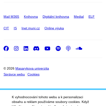
Mail M365
Knihovna
Digitální knihovna
Medial
ELF
CIT
IS
Inet.muni.cz
Online výuka
Facebook
Instagram
LinkedIn
Discord
Youtube
Spotify
Podcast
SoundC
© 2026
Masarykova univerzita
Správce webu
Cookies
K vyhodnocování tohoto webu a k personalizaci
obsahu a reklam používáme soubory cookies. Když