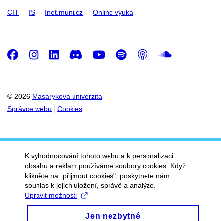
CIT
IS
Inet.muni.cz
Online výuka
Facebook
Instagram
LinkedIn
Discord
Youtube
Spotify
Podcast
SoundC
© 2026
Masarykova univerzita
Správce webu
Cookies
K vyhodnocování tohoto webu a k personalizaci
obsahu a reklam používáme soubory cookies. Když
klikněte na „přijmout cookies", poskytnete nám
souhlas k jejich uložení, správě a analýze.
Upravit možnosti
Jen nezbytné