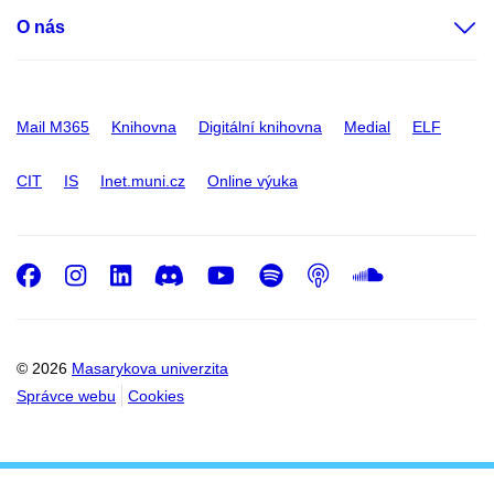
O nás
Mail M365
Knihovna
Digitální knihovna
Medial
ELF
CIT
IS
Inet.muni.cz
Online výuka
Facebook
Instagram
LinkedIn
Discord
Youtube
Spotify
Podcast
SoundC
© 2026
Masarykova univerzita
Správce webu
Cookies