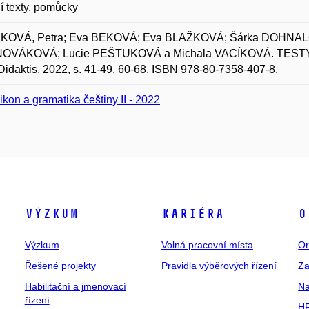
 texty, pomůcky
OVÁ, Petra; Eva BEKOVÁ; Eva BLAŽKOVÁ; Šárka DOHNAL
 NOVÁKOVÁ; Lucie PEŠTUKOVÁ a Michala VACÍKOVÁ. TESTY z č
Didaktis, 2022, s. 41-49, 60-68. ISBN 978-80-7358-407-8.
ikon a gramatika češtiny II - 2022
Výzkum
Kariéra
O
Výzkum
Volná pracovní místa
Or
Řešené projekty
Pravidla výběrových řízení
Za
Habilitační a jmenovací
Na
řízení
HR