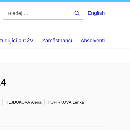
English
Hledej
...
tudující a CŽV
Zaměstnanci
Absolventi
24
HEJDUKOVÁ Alena
HOFÍRKOVÁ Lenka