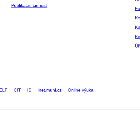
Publikační činnost
Fa
Ko
Kd
Ko
Úř
ELF
CIT
IS
Inet.muni.cz
Online výuka