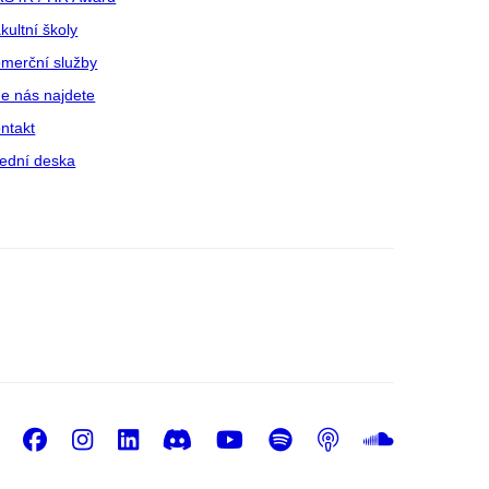
kultní školy
merční služby
e nás najdete
ntakt
ední deska
Facebook
Instagram
LinkedIn
Discord
Youtube
Spotify
Podcast
Sound