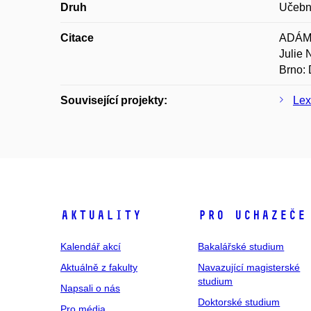
Druh
Učební
Citace
ADÁMK
Julie
Brno: 
Související projekty:
Lex
Aktuality
Pro uchazeče
Kalendář akcí
Bakalářské studium
Aktuálně z fakulty
Navazující magisterské
studium
Napsali o nás
Doktorské studium
Pro média