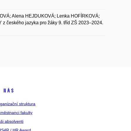
OVÁ; Alena HEJDUKOVÁ; Lenka HOFÍRKOVÁ;
eského jazyka pro žáky 9. tříd ZŠ 2023–2024.
 nás
ganizační struktura
městnanci fakulty
ši absolventi
S4R / HR Award