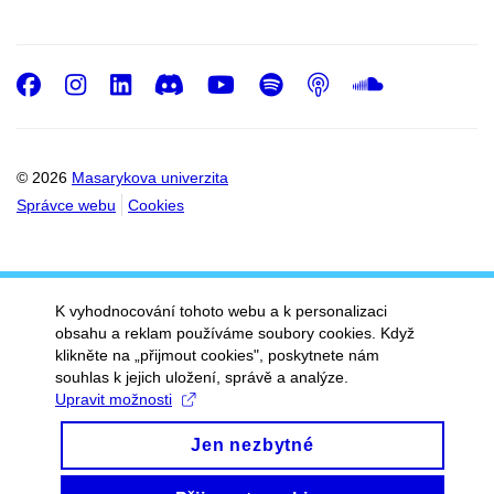
Facebook
Instagram
LinkedIn
Discord
Youtube
Spotify
Podcast
SoundC
© 2026
Masarykova univerzita
Správce webu
Cookies
K vyhodnocování tohoto webu a k personalizaci
obsahu a reklam používáme soubory cookies. Když
klikněte na „přijmout cookies", poskytnete nám
souhlas k jejich uložení, správě a analýze.
Upravit možnosti
Jen nezbytné