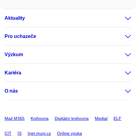
Aktuality
Pro uchazeče
Výzkum
Kariéra
O nás
Mail M365
Knihovna
Digitální knihovna
Medial
ELF
CIT
IS
Inet.muni.cz
Online výuka