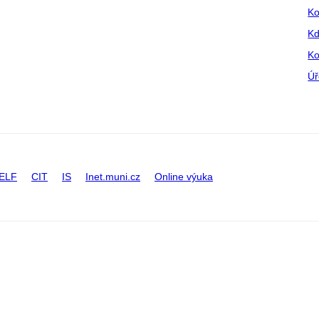
Ko
Kd
Ko
Úř
ELF
CIT
IS
Inet.muni.cz
Online výuka