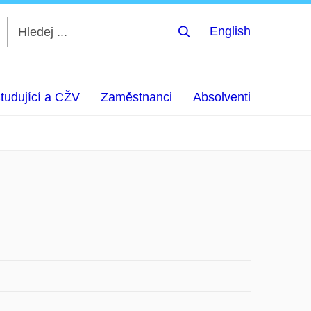
English
Hledej
...
tudující a CŽV
Zaměstnanci
Absolventi