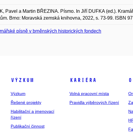
 Pavel a Martin BŘEZINA. Písmo. In Jiří DUFKA (ed.). Kramářs
ům. Brno: Moravská zemská knihovna, 2022, s. 73-99. ISBN 9
mářské písně v brněnských historických fondech
Výzkum
Kariéra
O
Výzkum
Volná pracovní místa
Or
Řešené projekty
Pravidla výběrových řízení
Za
Habilitační a jmenovací
Na
řízení
HR
Publikační činnost
Fa