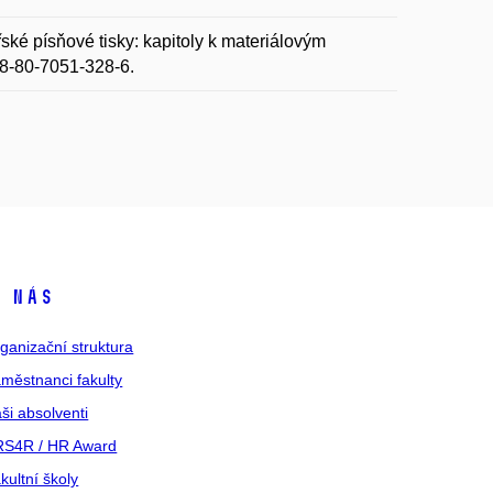
ké písňové tisky: kapitoly k materiálovým
78-80-7051-328-6.
 nás
ganizační struktura
městnanci fakulty
ši absolventi
S4R / HR Award
kultní školy