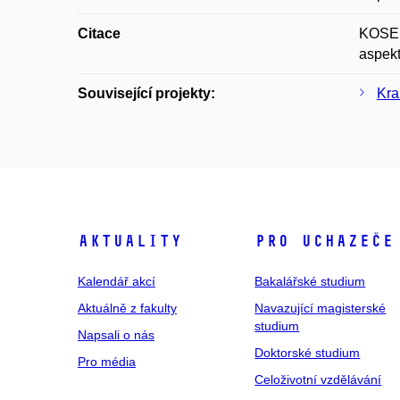
Citace
KOSEK,
aspekt
Související projekty:
Kra
Aktuality
Pro uchazeče
Kalendář akcí
Bakalářské studium
Aktuálně z fakulty
Navazující magisterské
studium
Napsali o nás
Doktorské studium
Pro média
Celoživotní vzdělávání