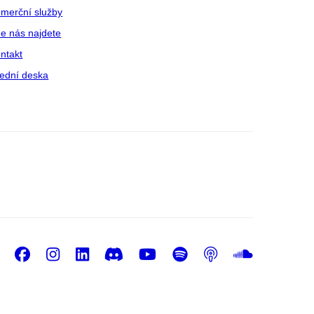
merční služby
e nás najdete
ntakt
ední deska
Facebook
Instagram
LinkedIn
Discord
Youtube
Spotify
Podcast
Sound