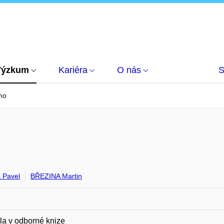
Výzkum
Kariéra
O nás
S
mo
 Pavel
BŘEZINA Martin
la v odborné knize