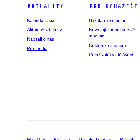
Aktuality
Pro uchazeče
Kalendář akcí
Bakalářské studium
Aktuálně z fakulty
Navazující magisterské
studium
Napsali o nás
Doktorské studium
Pro média
Celoživotní vzdělávání
Mail M365
Knihovna
Digitální knihovna
Medial