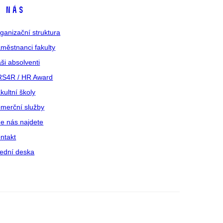
 nás
ganizační struktura
městnanci fakulty
ši absolventi
S4R / HR Award
kultní školy
merční služby
e nás najdete
ntakt
ední deska