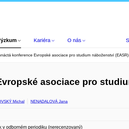
Výzkum
Kariéra
O nás
S
náctá konference Evropské asociace pro studium náboženství (EASR)
vropské asociace pro studi
VSKÝ Michal
NENADALOVÁ Jana
k v odborném periodiku (nerecenzovaný)