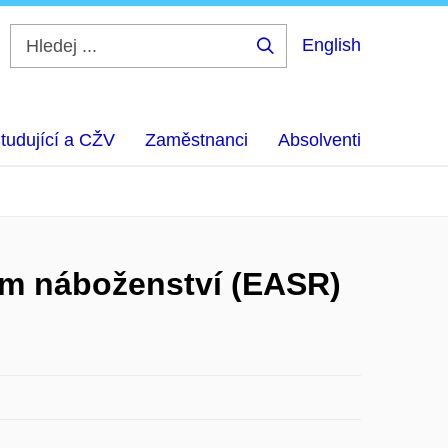
English
Hledej
...
tudující a CŽV
Zaměstnanci
Absolventi
um náboženství (EASR)