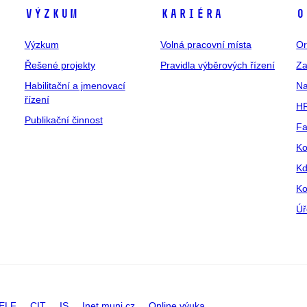
Výzkum
Kariéra
O
Výzkum
Volná pracovní místa
Or
Řešené projekty
Pravidla výběrových řízení
Za
Habilitační a jmenovací
Na
řízení
HR
Publikační činnost
Fa
Ko
Kd
Ko
Úř
ELF
CIT
IS
Inet.muni.cz
Online výuka