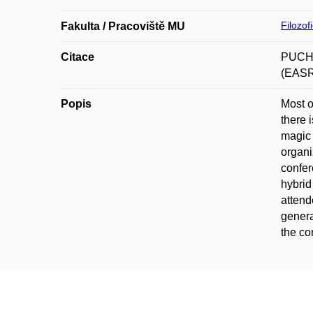
Filozof
Fakulta / Pracoviště MU
Citace
PUCHO
(EASR)
Popis
Most o
there 
magic 
organi
confer
hybrid
attend
genera
the co