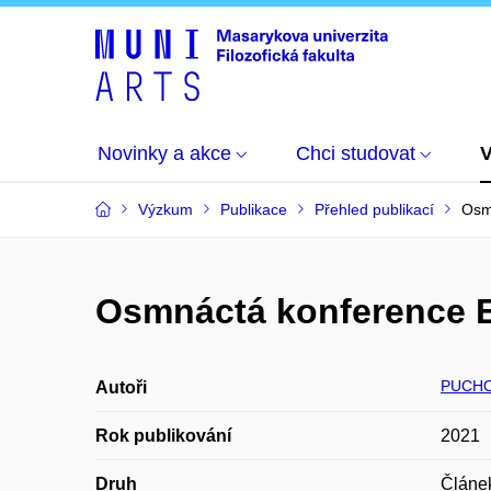
Novinky a akce
Chci studovat
Výzkum
Publikace
Přehled publikací
Osm
Osmnáctá konference E
PUCHO
Autoři
Rok publikování
2021
Druh
Článe