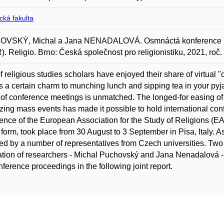
ická fakulta
VSKÝ, Michal a Jana NENADALOVÁ. Osmnáctá konference Evr
. Religio. Brno: Česká společnost pro religionistiku, 2021, roč.
f religious studies scholars have enjoyed their share of virtua
is a certain charm to munching lunch and sipping tea in your pyja
of conference meetings is unmatched. The longed-for easing of 
zing mass events has made it possible to hold international conf
ence of the European Association for the Study of Religions (EAS
 form, took place from 30 August to 3 September in Pisa, Italy. A
ed by a number of representatives from Czech universities. Two 
tion of researchers - Michal Puchovský and Jana Nenadalová - s
nference proceedings in the following joint report.